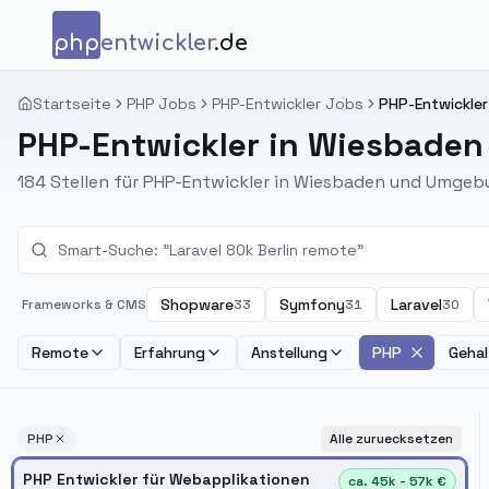
Zum Inhalt springen
php
entwickler
.de
Startseite
PHP Jobs
PHP-Entwickler Jobs
PHP-Entwickler
PHP-Entwickler in Wiesbaden
184 Stellen für PHP-Entwickler in Wiesbaden und Umgeb
Shopware
Symfony
Laravel
Frameworks & CMS
33
31
30
Remote
Erfahrung
Anstellung
PHP
Gehal
PHP
Alle zuruecksetzen
PHP Entwickler für Webapplikationen
ca. 45k - 57k €