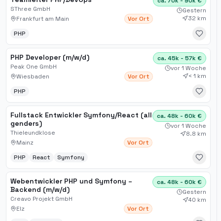
ca. 70k - 90k €
SThree GmbH
Gestern
32 km
Frankfurt am Main
Vor Ort
PHP
PHP Developer (m/w/d)
ca. 45k - 57k €
Peak One GmbH
vor 1 Woche
< 1 km
Wiesbaden
Vor Ort
PHP
Fullstack Entwickler Symfony/React (all
ca. 48k - 60k €
genders)
vor 1 Woche
Thieleundklose
8.8 km
Mainz
Vor Ort
PHP
React
Symfony
Webentwickler PHP und Symfony –
ca. 48k - 60k €
Backend (m/w/d)
Gestern
Creavo Projekt GmbH
40 km
Elz
Vor Ort