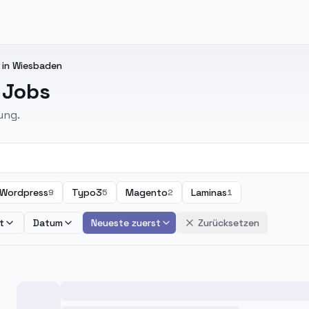
 in Wiesbaden
 Jobs
ung.
Wordpress
Typo3
Magento
Laminas
9
5
2
1
t
Datum
Neueste zuerst
Zurücksetzen