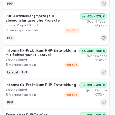
PHP
PHP-Entwickler (m/w/d) für
ca. 45k - 57k €
abwechslungsreiche Projekte
vor 4 Tagen
Creavo Projekt GmbH
37 km
Limburg an der Lahn
Vor Ort
PHP
Informatik-Praktikum PHP-Entwicklung
ca. 38k - 48k €
mit Schwerpunkt Laravel
vor 1 Woche
eWorks GmbH
32 km
Frankfurt am Main
Vor Ort
Laravel
PHP
Informatik-Praktikum PHP-Entwicklung
ca. 39k - 49k €
eWorks GmbH
vor 1 Woche
32 km
Frankfurt am Main
Vor Ort
PHP
Teamleiter PHP/DevOps