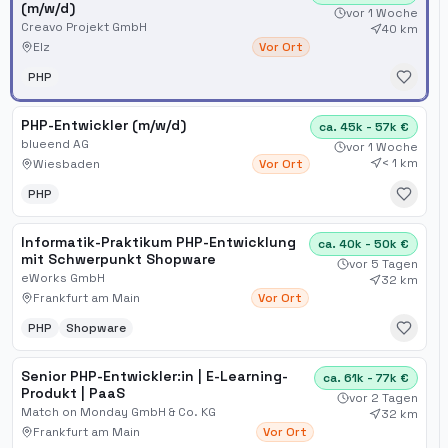
(m/w/d)
vor 1 Woche
Creavo Projekt GmbH
40 km
Elz
Vor Ort
PHP
PHP-Entwickler (m/w/d)
ca. 45k - 57k €
blueend AG
vor 1 Woche
< 1 km
Wiesbaden
Vor Ort
PHP
Informatik-Praktikum PHP-Entwicklung
ca. 40k - 50k €
mit Schwerpunkt Shopware
vor 5 Tagen
eWorks GmbH
32 km
Frankfurt am Main
Vor Ort
PHP
Shopware
Senior PHP-Entwickler:in | E-Learning-
ca. 61k - 77k €
Produkt | PaaS
vor 2 Tagen
Match on Monday GmbH & Co. KG
32 km
Frankfurt am Main
Vor Ort