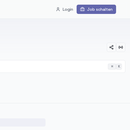
Login
Job schalten
⌘
K