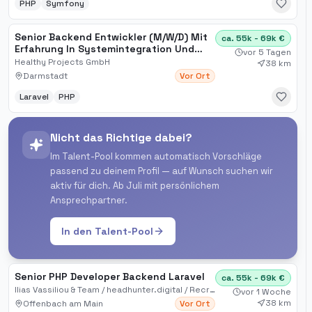
PHP
Symfony
Senior Backend Entwickler (M/W/D) Mit
ca. 55k - 69k €
Erfahrung In Systemintegration Und
vor 5 Tagen
Idealerweise Laravel
Healthy Projects GmbH
38 km
Darmstadt
Vor Ort
Laravel
PHP
Nicht das Richtige dabei?
Im Talent-Pool kommen automatisch Vorschläge
passend zu deinem Profil — auf Wunsch suchen wir
aktiv für dich. Ab Juli mit persönlichem
Ansprechpartner.
In den Talent-Pool
Senior PHP Developer Backend Laravel
ca. 55k - 69k €
Ilias Vassiliou & Team / headhunter.digital / Recruiting für Digital, Sales, IT, KI, Automation
vor 1 Woche
38 km
Offenbach am Main
Vor Ort