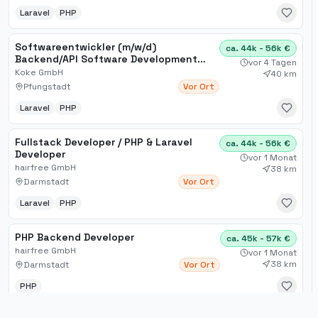
Laravel
PHP
Softwareentwickler (m/w/d)
ca. 44k - 56k €
Backend/API Software Development
vor 4 Tagen
Schwerpunkt Laravel/PHP
Koke GmbH
40 km
Pfungstadt
Vor Ort
Laravel
PHP
Fullstack Developer / PHP & Laravel
ca. 44k - 56k €
Developer
vor 1 Monat
hairfree GmbH
38 km
Darmstadt
Vor Ort
Laravel
PHP
PHP Backend Developer
ca. 45k - 57k €
hairfree GmbH
vor 1 Monat
38 km
Darmstadt
Vor Ort
PHP