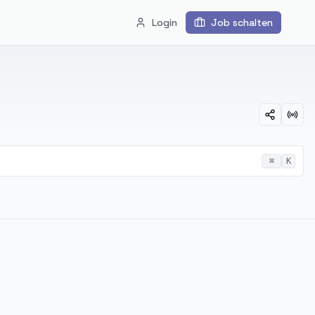
Login
Job schalten
⌘
K