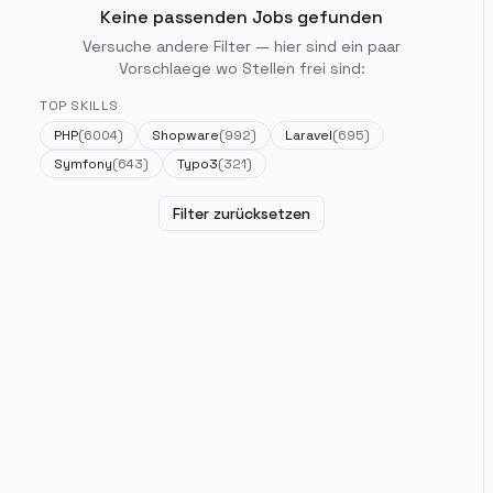
Keine passenden Jobs gefunden
Versuche andere Filter — hier sind ein paar
Vorschlaege wo Stellen frei sind:
TOP SKILLS
PHP
(
6004
)
Shopware
(
992
)
Laravel
(
695
)
Symfony
(
643
)
Typo3
(
321
)
Filter zurücksetzen