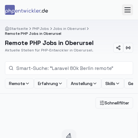
Zum Inhalt springen
php
entwickler
.de
Menü
Startseite
PHP Jobs
Jobs in Oberursel
Remote PHP Jobs in Oberursel
Remote PHP Jobs in Oberursel
Aktuelle Stellen für PHP-Entwickler in Oberursel.
Remote
Erfahrung
Anstellung
Skills
Geha
Schnellfilter