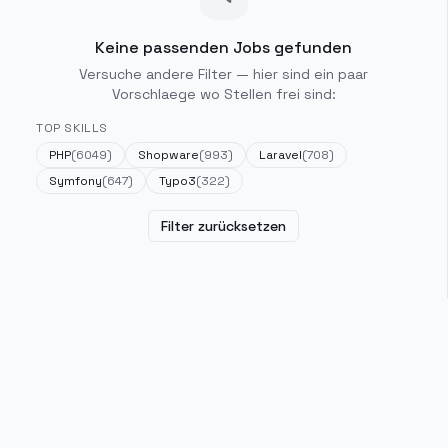
Keine passenden Jobs gefunden
Versuche andere Filter — hier sind ein paar
Vorschlaege wo Stellen frei sind:
TOP SKILLS
PHP
(
6049
)
Shopware
(
993
)
Laravel
(
708
)
Symfony
(
647
)
Typo3
(
322
)
Filter zurücksetzen