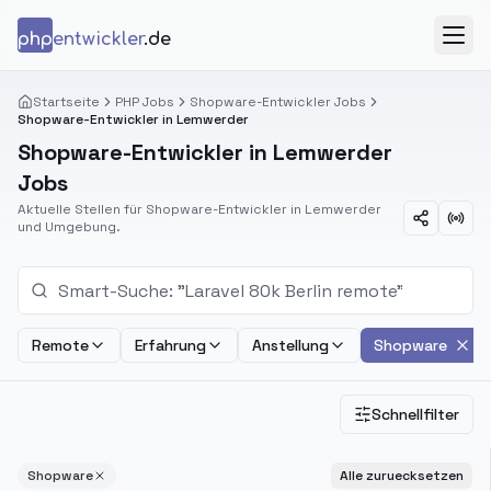
Zum Inhalt springen
php
entwickler
.de
Menü
Startseite
PHP Jobs
Shopware-Entwickler Jobs
Shopware-Entwickler in Lemwerder
Shopware-Entwickler in Lemwerder
Jobs
Aktuelle Stellen für Shopware-Entwickler in Lemwerder
und Umgebung.
Remote
Erfahrung
Anstellung
Shopware
Schnellfilter
Shopware
Alle zuruecksetzen