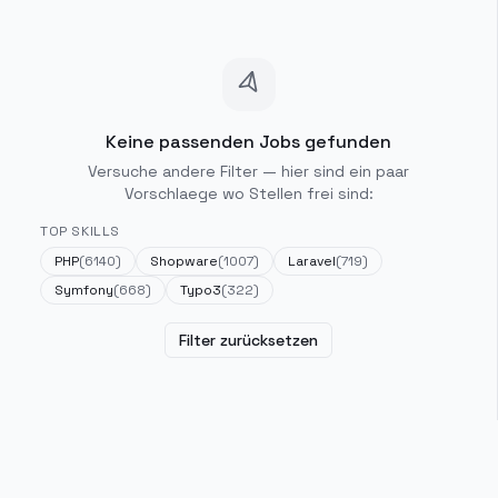
Keine passenden Jobs gefunden
Versuche andere Filter — hier sind ein paar
Vorschlaege wo Stellen frei sind:
TOP SKILLS
PHP
(
6140
)
Shopware
(
1007
)
Laravel
(
719
)
Symfony
(
668
)
Typo3
(
322
)
Filter zurücksetzen