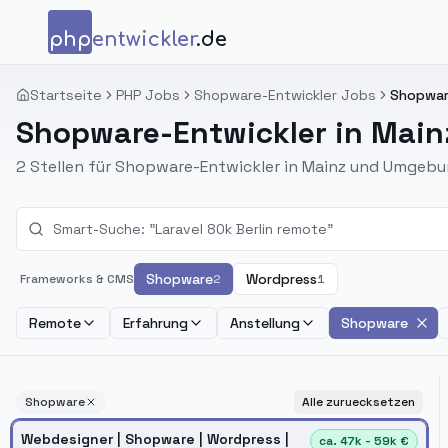
Zum Inhalt springen
php
entwickler
.de
Startseite
PHP Jobs
Shopware-Entwickler Jobs
Shopware
Shopware-Entwickler in Main
2 Stellen für Shopware-Entwickler in Mainz und Umgebu
Shopware
Wordpress
Frameworks & CMS
2
1
Remote
Erfahrung
Anstellung
Shopware
Shopware
Alle zuruecksetzen
Webdesigner | Shopware | Wordpress |
ca. 47k - 59k €