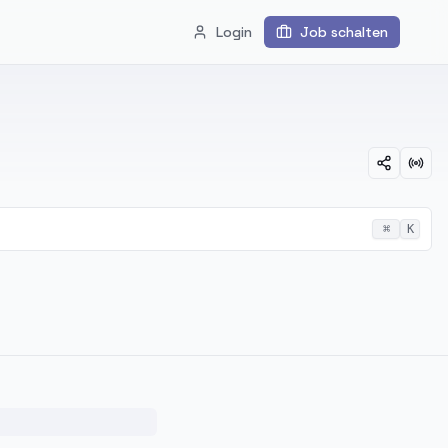
Login
Job schalten
⌘
K