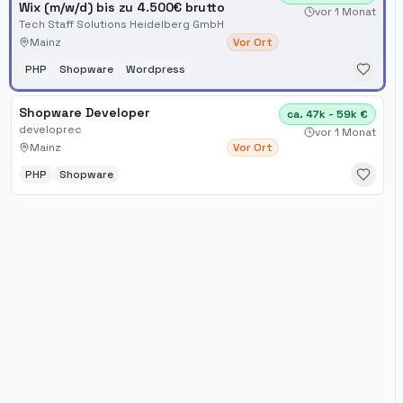
Wix (m/w/d) bis zu 4.500€ brutto
vor 1 Monat
Tech Staff Solutions Heidelberg GmbH
Mainz
Vor Ort
PHP
Shopware
Wordpress
Shopware Developer
ca. 47k - 59k €
developrec
vor 1 Monat
Mainz
Vor Ort
PHP
Shopware