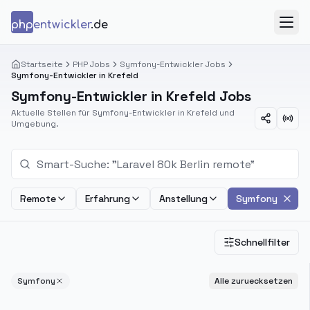
Zum Inhalt springen
php
entwickler
.de
Menü
Startseite
PHP Jobs
Symfony-Entwickler Jobs
Symfony-Entwickler in Krefeld
Symfony-Entwickler in Krefeld Jobs
Aktuelle Stellen für Symfony-Entwickler in Krefeld und
Umgebung.
Remote
Erfahrung
Anstellung
Symfony
Schnellfilter
Symfony
Alle zuruecksetzen