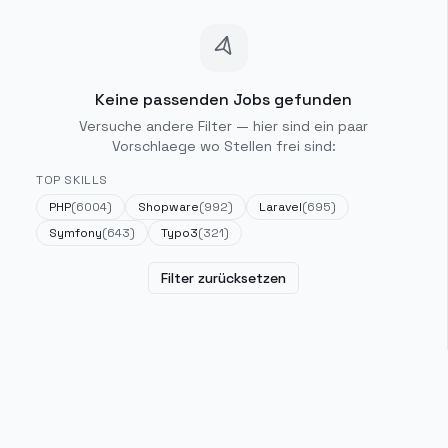
Keine passenden Jobs gefunden
Versuche andere Filter — hier sind ein paar
Vorschlaege wo Stellen frei sind:
TOP SKILLS
PHP
(
6004
)
Shopware
(
992
)
Laravel
(
695
)
Symfony
(
643
)
Typo3
(
321
)
Filter zurücksetzen