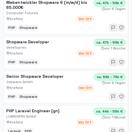
Webentwickler Shopware 6 (m/w/d) bis
ca. 47k - 59k €
65.000€
vor 6 Tagen
Computer Futures
Krefeld
Vor Ort
PHP
Shopware
Shopware Developer
ca. 47k - 59k €
developrec
vor 1 Woche
Krefeld
Vor Ort
PHP
Shopware
Senior Shopware Developer
ca. 58k - 74k €
Jobware GmbH
vor 6 Tagen
Krefeld
Vor Ort
PHP
Shopware
PHP Laravel Engineer [gn]
ca. 44k - 56k €
LUMASERV GmbH
vor 1 Monat
Krefeld
Vor Ort
Laravel
PHP