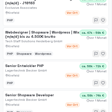
(m/w/d) - J18183
vor 1 Monat
Exclusive Associates
Krefeld
Vor Ort
PHP
Webdesigner | Shopware | Wordpress | Wix
ca. 47k - 59k €
(m/w/d) bis zu 4.500€ brutto
vor 1 Monat
Tech Staff Solutions Heidelberg GmbH
Krefeld
Vor Ort
PHP
Shopware
Wordpress
Senior Entwickler PHP
ca. 56k - 72k €
Lagertechnik Becker GmbH
vor 1 Monat
Krefeld
Vor Ort
PHP
Senior Shopware Developer
ca. 58k - 74k €
Lagertechnik Becker GmbH
vor 1 Monat
Krefeld
Vor Ort