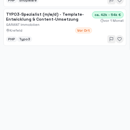
PHP
Shopware
TYPO3-Spezialist (m/w/d) - Template-
ca. 42k - 54k €
Entwicklung & Content-Umsetzung
vor 1 Monat
GARANT Immobilien
Krefeld
Vor Ort
PHP
Typo3