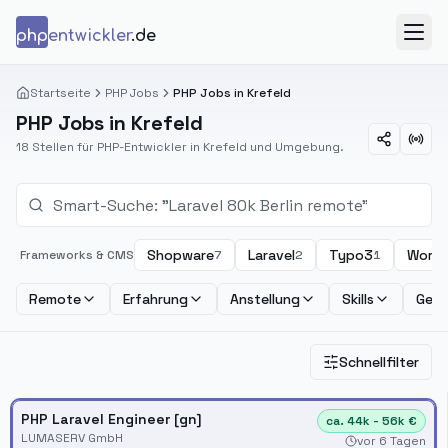
Zum Inhalt springen
php
entwickler
.de
Menü
Startseite
PHP Jobs
PHP Jobs in Krefeld
PHP Jobs in Krefeld
18 Stellen für PHP-Entwickler in Krefeld und Umgebung.
Shopware
Laravel
Typo3
Wordp
Frameworks & CMS
7
2
1
Remote
Erfahrung
Anstellung
Skills
Geha
Schnellfilter
PHP Laravel Engineer [gn]
ca. 44k - 56k €
LUMASERV GmbH
vor 6 Tagen