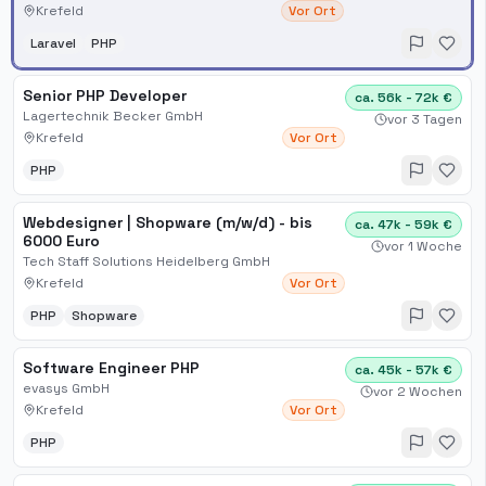
Krefeld
Vor Ort
Laravel
PHP
Senior PHP Developer
ca. 56k - 72k €
Lagertechnik Becker GmbH
vor 3 Tagen
Krefeld
Vor Ort
PHP
Webdesigner | Shopware (m/w/d) - bis
ca. 47k - 59k €
6000 Euro
vor 1 Woche
Tech Staff Solutions Heidelberg GmbH
Krefeld
Vor Ort
PHP
Shopware
Software Engineer PHP
ca. 45k - 57k €
evasys GmbH
vor 2 Wochen
Krefeld
Vor Ort
PHP