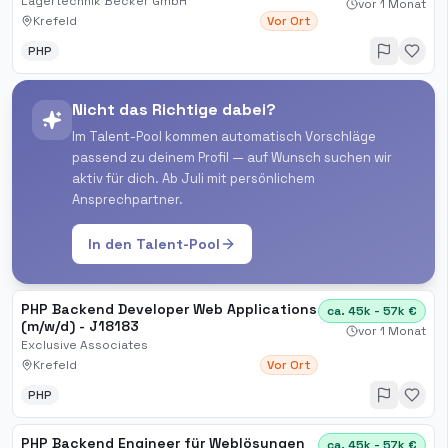
Lagertechnik Becker GmbH
vor 1 Monat
Krefeld
Vor Ort
PHP
Nicht das Richtige dabei?
Im Talent-Pool kommen automatisch Vorschläge
passend zu deinem Profil — auf Wunsch suchen wir
aktiv für dich. Ab Juli mit persönlichem
Ansprechpartner.
In den Talent-Pool
PHP Backend Developer Web Applications
ca. 45k - 57k €
(m/w/d) - J18183
vor 1 Monat
Exclusive Associates
Krefeld
Vor Ort
PHP
PHP Backend Engineer für Weblösungen
ca. 45k - 57k €