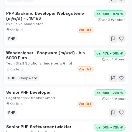
PHP Backend Developer Websysteme
ca. 45k - 57k €
(m/w/d) - J18183
vor 3 Wochen
Exclusive Associates
Krefeld
Vor Ort
PHP
Webdesigner | Shopware (m/w/d) - bis
ca. 47k - 59k €
6000 Euro
vor 1 Monat
Tech Staff Solutions Heidelberg GmbH
Krefeld
Vor Ort
PHP
Shopware
Senior PHP Developer
ca. 56k - 72k €
Lagertechnik Becker GmbH
vor 1 Monat
Krefeld
Vor Ort
PHP
Senior PHP Softwareentwickler
ca. 56k - 72k €