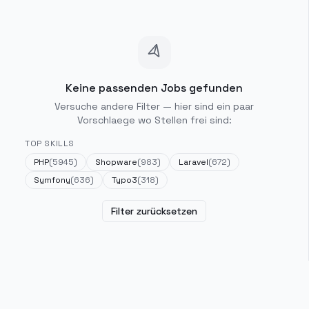
Keine passenden Jobs gefunden
Versuche andere Filter — hier sind ein paar
Vorschlaege wo Stellen frei sind:
TOP SKILLS
PHP
(
5945
)
Shopware
(
983
)
Laravel
(
672
)
Symfony
(
636
)
Typo3
(
318
)
Filter zurücksetzen