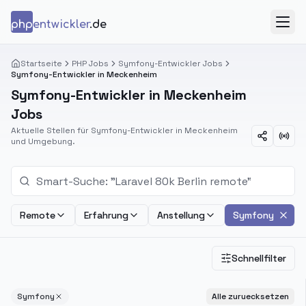
Zum Inhalt springen
php
entwickler
.de
Menü
Startseite
PHP Jobs
Symfony-Entwickler Jobs
Symfony-Entwickler in Meckenheim
Symfony-Entwickler in Meckenheim
Jobs
Aktuelle Stellen für Symfony-Entwickler in Meckenheim
und Umgebung.
Remote
Erfahrung
Anstellung
Symfony
Schnellfilter
Symfony
Alle zuruecksetzen