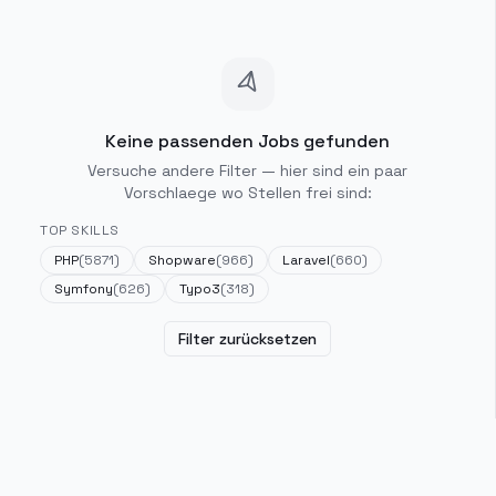
Keine passenden Jobs gefunden
Versuche andere Filter — hier sind ein paar
Vorschlaege wo Stellen frei sind:
TOP SKILLS
PHP
(
5871
)
Shopware
(
966
)
Laravel
(
660
)
Symfony
(
626
)
Typo3
(
318
)
Filter zurücksetzen