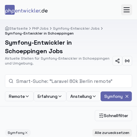
Zum Inhalt springen
php
entwickler
.de
Menü
Startseite
PHP Jobs
Symfony-Entwickler Jobs
Symfony-Entwickler in Schoeppingen
Symfony-Entwickler in
Schoeppingen Jobs
Aktuelle Stellen für Symfony-Entwickler in Schoeppingen
und Umgebung.
Remote
Erfahrung
Anstellung
Symfony
Schnellfilter
Symfony
Alle zuruecksetzen