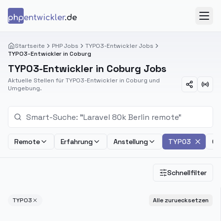
Zum Inhalt springen
php
entwickler
.de
Menü
Startseite
PHP Jobs
TYPO3-Entwickler Jobs
TYPO3-Entwickler in Coburg
TYPO3-Entwickler in Coburg Jobs
Aktuelle Stellen für TYPO3-Entwickler in Coburg und
Umgebung.
Remote
Erfahrung
Anstellung
TYPO3
Ge
Schnellfilter
TYPO3
Alle zuruecksetzen