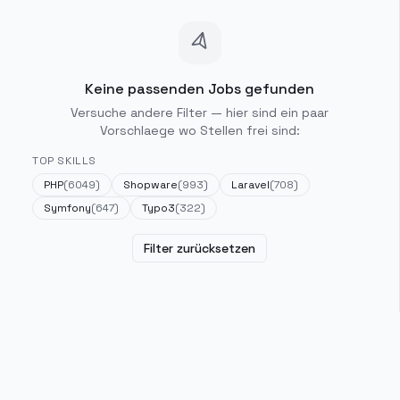
Keine passenden Jobs gefunden
Versuche andere Filter — hier sind ein paar
Vorschlaege wo Stellen frei sind:
TOP SKILLS
PHP
(
6049
)
Shopware
(
993
)
Laravel
(
708
)
Symfony
(
647
)
Typo3
(
322
)
Filter zurücksetzen