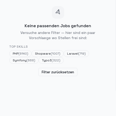
Keine passenden Jobs gefunden
Versuche andere Filter — hier sind ein paar
Vorschlaege wo Stellen frei sind:
TOP SKILLS
PHP
(
6140
)
Shopware
(
1007
)
Laravel
(
719
)
Symfony
(
668
)
Typo3
(
322
)
Filter zurücksetzen