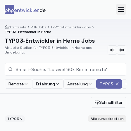
Zum Inhalt springen
php
entwickler
.de
Menü
Startseite
PHP Jobs
TYPO3-Entwickler Jobs
TYPO3-Entwickler in Herne
TYPO3-Entwickler in Herne Jobs
Aktuelle Stellen für TYPO3-Entwickler in Herne und
Umgebung.
Remote
Erfahrung
Anstellung
TYPO3
Ge
Schnellfilter
TYPO3
Alle zuruecksetzen