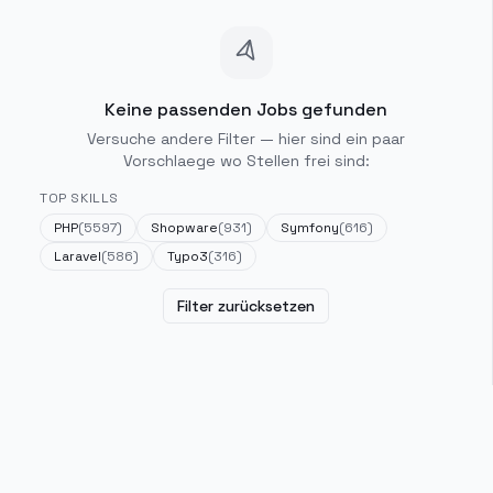
Keine passenden Jobs gefunden
Versuche andere Filter — hier sind ein paar
Vorschlaege wo Stellen frei sind:
TOP SKILLS
PHP
(
5597
)
Shopware
(
931
)
Symfony
(
616
)
Laravel
(
586
)
Typo3
(
316
)
Filter zurücksetzen