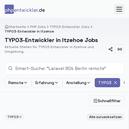
Zum Inhalt springen
php
entwickler
.de
Menü
Startseite
PHP Jobs
TYPO3-Entwickler Jobs
TYPO3-Entwickler in Itzehoe
TYPO3-Entwickler in Itzehoe Jobs
Aktuelle Stellen für TYPO3-Entwickler in Itzehoe und
Umgebung.
Remote
Erfahrung
Anstellung
TYPO3
Ge
Schnellfilter
TYPO3
Alle zuruecksetzen