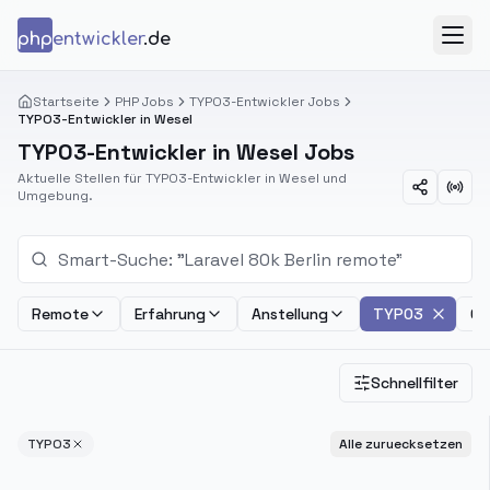
Zum Inhalt springen
php
entwickler
.de
Menü
Startseite
PHP Jobs
TYPO3-Entwickler Jobs
TYPO3-Entwickler in Wesel
TYPO3-Entwickler in Wesel Jobs
Aktuelle Stellen für TYPO3-Entwickler in Wesel und
Umgebung.
Remote
Erfahrung
Anstellung
TYPO3
Ge
Schnellfilter
TYPO3
Alle zuruecksetzen