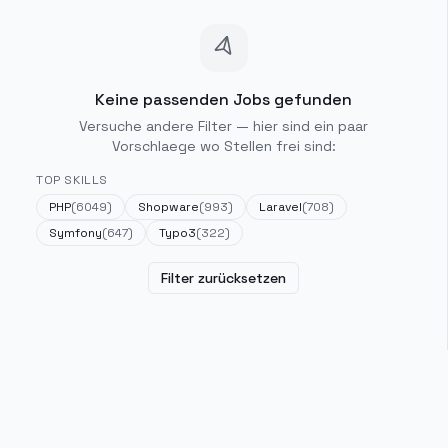
Keine passenden Jobs gefunden
Versuche andere Filter — hier sind ein paar
Vorschlaege wo Stellen frei sind:
TOP SKILLS
PHP
(
6049
)
Shopware
(
993
)
Laravel
(
708
)
Symfony
(
647
)
Typo3
(
322
)
Filter zurücksetzen