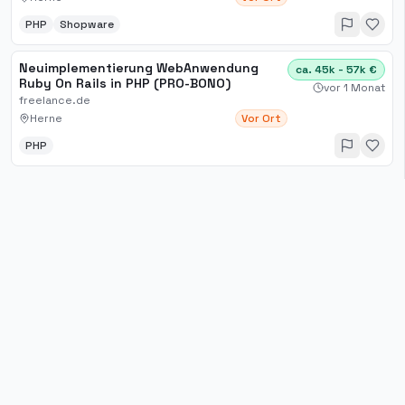
PHP
Shopware
Neuimplementierung WebAnwendung
ca. 45k - 57k €
Ruby On Rails in PHP (PRO-BONO)
vor 1 Monat
freelance.de
Herne
Vor Ort
PHP