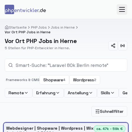
Zum Inhalt springen
php
entwickler
.de
Menü
Startseite
PHP Jobs
Jobs in Herne
Vor Ort PHP Jobs in Herne
Vor Ort PHP Jobs in Herne
5 Stellen für PHP-Entwickler in Herne.
Shopware
Wordpress
Frameworks & CMS
4
2
Remote
Erfahrung
Anstellung
Skills
Geha
Schnellfilter
Webdesigner | Shopware | Wordpress | Wix
ca. 47k - 59k €