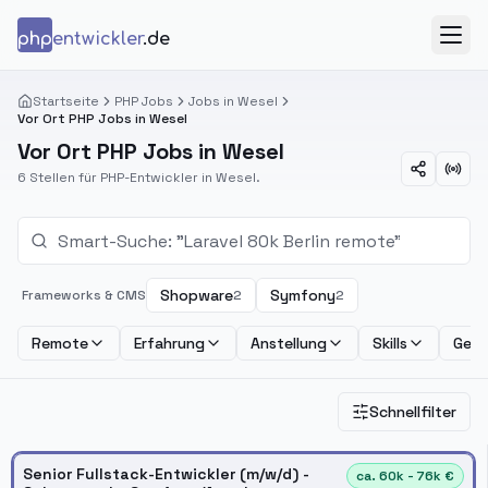
Zum Inhalt springen
php
entwickler
.de
Menü
Startseite
PHP Jobs
Jobs in Wesel
Vor Ort PHP Jobs in Wesel
Vor Ort PHP Jobs in Wesel
6 Stellen für PHP-Entwickler in Wesel.
Shopware
Symfony
Frameworks & CMS
2
2
Remote
Erfahrung
Anstellung
Skills
Geha
Schnellfilter
Senior Fullstack-Entwickler (m/w/d) -
ca. 60k - 76k €