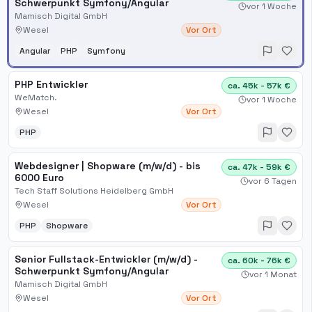
Schwerpunkt Symfony/Angular
vor 1 Woche
Mamisch Digital GmbH
Wesel
Vor Ort
Angular
PHP
Symfony
PHP Entwickler
ca. 45k - 57k €
WeMatch.
vor 1 Woche
Wesel
Vor Ort
PHP
Webdesigner | Shopware (m/w/d) - bis
ca. 47k - 59k €
6000 Euro
vor 6 Tagen
Tech Staff Solutions Heidelberg GmbH
Wesel
Vor Ort
PHP
Shopware
Senior Fullstack-Entwickler (m/w/d) -
ca. 60k - 76k €
Schwerpunkt Symfony/Angular
vor 1 Monat
Mamisch Digital GmbH
Wesel
Vor Ort