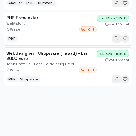
Angular
PHP
Symfony
PHP Entwickler
ca. 45k - 57k €
WeMatch.
vor 1 Monat
Wesel
Vor Ort
PHP
Webdesigner | Shopware (m/w/d) - bis
ca. 47k - 59k €
6000 Euro
vor 1 Monat
Tech Staff Solutions Heidelberg GmbH
Wesel
Vor Ort
PHP
Shopware