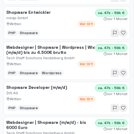
Shopware Entwickler
ca. 47k - 59k €
meap GmbH
vor 1 Monat
Witten
Vor Ort
PHP
Shopware
Webdesigner | Shopware | Wordpress | Wix
ca. 47k - 59k €
(m/w/d) bis zu 4.500€ brutto
vor 1 Monat
Tech Staff Solutions Heidelberg GmbH
Witten
Vor Ort
PHP
Shopware
Wordpress
Shopware Developer (m/w/d)
ca. 47k - 59k €
DIS AG
vor 1 Monat
Witten
Vor Ort
PHP
Shopware
Webdesigner | Shopware (m/w/d) - bis
ca. 47k - 59k €
6000 Euro
vor 1 Monat
Tech Staff Solutions Heidelberg GmbH