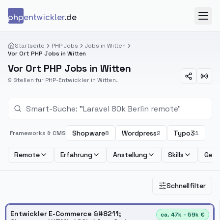
Zum Inhalt springen
php
entwickler
.de
Menü
Startseite
PHP Jobs
Jobs in Witten
Vor Ort PHP Jobs in Witten
Vor Ort PHP Jobs in Witten
9 Stellen für PHP-Entwickler in Witten.
Shopware
Wordpress
Typo3
Frameworks & CMS
8
2
1
Remote
Erfahrung
Anstellung
Skills
Geha
Schnellfilter
Entwickler E-Commerce &#8211;
ca. 47k - 59k €