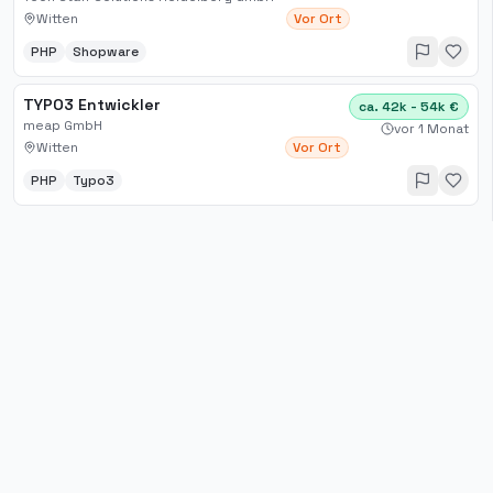
Witten
Vor Ort
PHP
Shopware
TYPO3 Entwickler
ca. 42k - 54k €
meap GmbH
vor 1 Monat
Witten
Vor Ort
PHP
Typo3