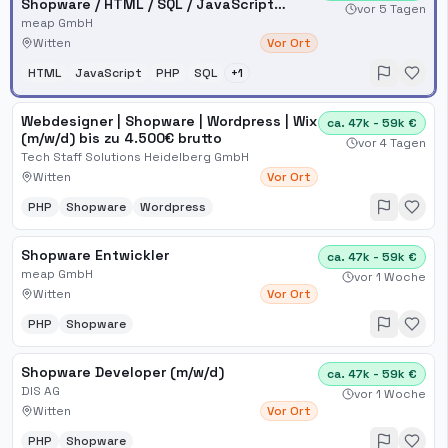
Shopware / HTML / SQL / JavaScript
vor 5 Tagen
(m/w/d)
meap GmbH
Witten
Vor Ort
HTML
JavaScript
PHP
SQL
+
1
Webdesigner | Shopware | Wordpress | Wix
ca. 47k - 59k €
(m/w/d) bis zu 4.500€ brutto
vor 4 Tagen
Tech Staff Solutions Heidelberg GmbH
Witten
Vor Ort
PHP
Shopware
Wordpress
Shopware Entwickler
ca. 47k - 59k €
meap GmbH
vor 1 Woche
Witten
Vor Ort
PHP
Shopware
Shopware Developer (m/w/d)
ca. 47k - 59k €
DIS AG
vor 1 Woche
Witten
Vor Ort
PHP
Shopware