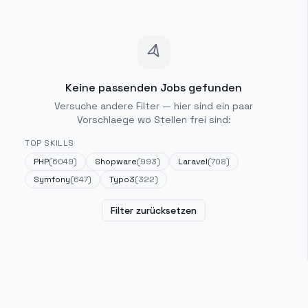
Keine passenden Jobs gefunden
Versuche andere Filter — hier sind ein paar
Vorschlaege wo Stellen frei sind:
TOP SKILLS
PHP
(
6049
)
Shopware
(
993
)
Laravel
(
708
)
Symfony
(
647
)
Typo3
(
322
)
Filter zurücksetzen