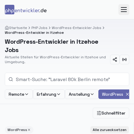
Zum Inhalt springen
php
entwickler
.de
Menü
Startseite
PHP Jobs
WordPress-Entwickler Jobs
WordPress-Entwickler in Itzehoe
WordPress-Entwickler in Itzehoe
Jobs
Aktuelle Stellen für WordPress-Entwickler in Itzehoe und
Umgebung.
Remote
Erfahrung
Anstellung
WordPress
Schnellfilter
WordPress
Alle zuruecksetzen