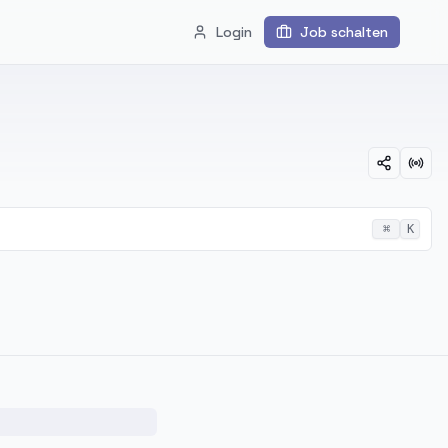
Login
Job schalten
⌘
K