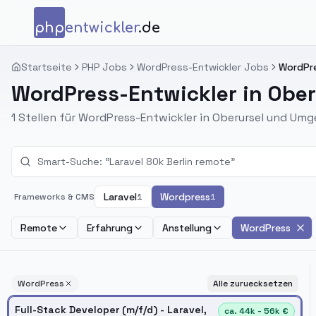
Zum Inhalt springen
php
entwickler
.de
Startseite
PHP Jobs
WordPress-Entwickler Jobs
WordPre
WordPress-Entwickler in Ober
1 Stellen für WordPress-Entwickler in Oberursel und Um
Laravel
Wordpress
Frameworks & CMS
1
1
Remote
Erfahrung
Anstellung
WordPress
WordPress
Alle zuruecksetzen
Full-Stack Developer (m/f/d) - Laravel,
ca. 44k - 56k €