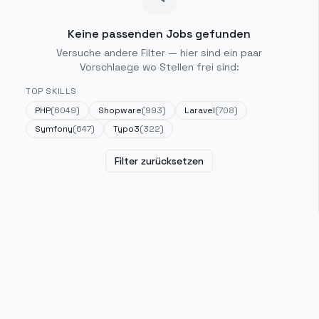
Keine passenden Jobs gefunden
Versuche andere Filter — hier sind ein paar
Vorschlaege wo Stellen frei sind:
TOP SKILLS
PHP
(
6049
)
Shopware
(
993
)
Laravel
(
708
)
Symfony
(
647
)
Typo3
(
322
)
Filter zurücksetzen