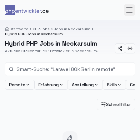
Zum Inhalt springen
php
entwickler
.de
Menü
Startseite
PHP Jobs
Jobs in Neckarsulm
Hybrid PHP Jobs in Neckarsulm
Hybrid PHP Jobs in Neckarsulm
Aktuelle Stellen für PHP-Entwickler in Neckarsulm.
Remote
Erfahrung
Anstellung
Skills
Geha
Schnellfilter