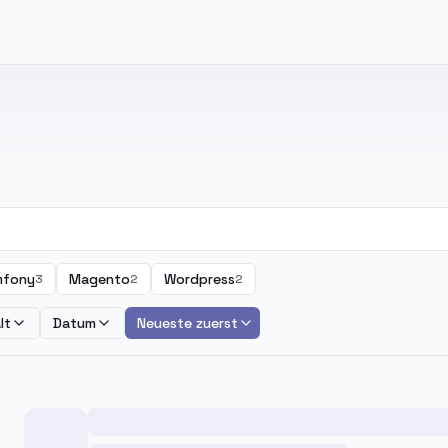
mfony
Magento
Wordpress
3
2
2
lt
Datum
Neueste zuerst