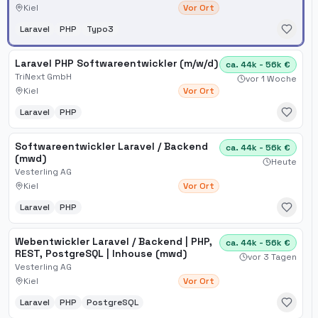
Kiel
Vor Ort
Laravel
PHP
Typo3
Laravel PHP Softwareentwickler (m/w/d)
ca. 44k - 56k €
TriNext GmbH
vor 1 Woche
Kiel
Vor Ort
Laravel
PHP
Softwareentwickler Laravel / Backend
ca. 44k - 56k €
(mwd)
Heute
Vesterling AG
Kiel
Vor Ort
Laravel
PHP
Webentwickler Laravel / Backend | PHP,
ca. 44k - 56k €
REST, PostgreSQL | Inhouse (mwd)
vor 3 Tagen
Vesterling AG
Kiel
Vor Ort
Laravel
PHP
PostgreSQL