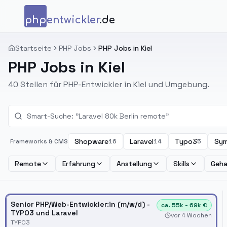
Zum Inhalt springen
php
entwickler
.de
Startseite
PHP Jobs
PHP Jobs in Kiel
PHP Jobs in Kiel
40 Stellen für PHP-Entwickler in Kiel und Umgebung.
Shopware
Laravel
Typo3
Sy
Frameworks & CMS
16
14
5
Remote
Erfahrung
Anstellung
Skills
Geha
Senior PHP/Web-Entwickler:in (m/w/d) -
ca. 55k - 69k €
TYPO3 und Laravel
vor 4 Wochen
TYPO3