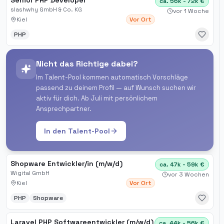
Senior PHP Developer
ca. 56k - 72k €
slashwhy GmbH & Co. KG
vor 1 Woche
Kiel
Vor Ort
PHP
Nicht das Richtige dabei?
Im Talent-Pool kommen automatisch Vorschläge
passend zu deinem Profil — auf Wunsch suchen wir
aktiv für dich. Ab Juli mit persönlichem
Ansprechpartner.
In den Talent-Pool
Shopware Entwickler/in (m/w/d)
ca. 47k - 59k €
Wigital GmbH
vor 3 Wochen
Kiel
Vor Ort
PHP
Shopware
Laravel PHP Softwareentwickler (m/w/d)
ca. 44k - 56k €