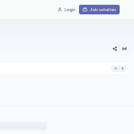
Login
Job schalten
⌘
K