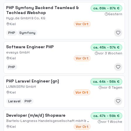
PHP Symfony Backend Teamlead &
ca. 69k - 87k €
Techlead Webshop
Gestern
Hygi.de GmbH & Co. KG
Kiel
Vor Ort
PHP
Symfony
Software Engineer PHP
ca. 45k - 57k €
evasys GmbH
vor 3 Wochen
Kiel
Vor Ort
PHP
PHP Laravel Engineer [gn]
ca. 44k - 56k €
LUMASERV GmbH
vor 6 Tagen
Kiel
Vor Ort
Laravel
PHP
Developer (m/w/d) Shopware
ca. 47k - 59k €
Bartels-Langness Handelsgesellschaft mbH & Co. KG
vor 1 Woche
Kiel
Vor Ort