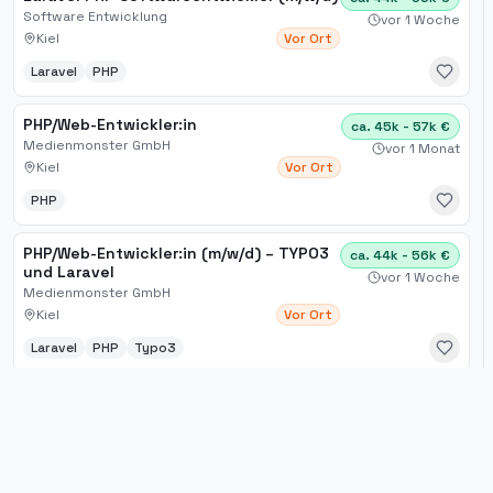
Software Entwicklung
vor 1 Woche
Kiel
Vor Ort
Laravel
PHP
PHP/Web-Entwickler:in
ca. 45k - 57k €
Medienmonster GmbH
vor 1 Monat
Kiel
Vor Ort
PHP
PHP/Web-Entwickler:in (m/w/d) – TYPO3
ca. 44k - 56k €
und Laravel
vor 1 Woche
Medienmonster GmbH
Kiel
Vor Ort
Laravel
PHP
Typo3
Werkstudent Web-Entwicklung
ca. 37k - 47k €
Shopware und Magento (w/m/d)
vor 1 Woche
Splendid Internet GmbH
Kiel
Vor Ort