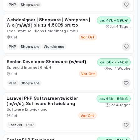
PHP
Shopware
Webdesigner | Shopware | Wordpress |
ca. 47k - 59k €
Wix (m/w/d) bis zu 4.500€ brutto
vor 4 Tagen
Tech Staff Solutions Heidelberg GmbH
Kiel
Vor Ort
PHP
Shopware
Wordpress
Senior-Developer Shopware (w/m/d)
ca. 58k - 74k €
Splendid Internet GmbH
vor 1 Woche
Kiel
Vor Ort
PHP
Shopware
Laravel PHP Softwareentwickler
ca. 44k - 56k €
(m/w/d), Software Entwicklung
vor 4 Tagen
Software Entwicklung
Kiel
Vor Ort
Laravel
PHP