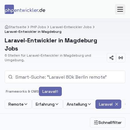
Zum Inhalt springen
php
entwickler
.de
Menü
Startseite
PHP Jobs
Laravel-Entwickler Jobs
Laravel-Entwickler in Magdeburg
Laravel-Entwickler in Magdeburg
Jobs
6 Stellen für Laravel-Entwickler in Magdeburg und
Umgebung.
Laravel
Frameworks & CMS
6
Remote
Erfahrung
Anstellung
Laravel
Ge
Schnellfilter