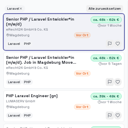
Laravel
Alle zuruecksetzen
Senior PHP / Laravel Entwickler*in
ca. 48k - 62k €
(m/w/d)
vor 1 Woche
eRecht24 GmbH & Co. KG
Magdeburg
Vor Ort
Laravel
PHP
Senior PHP / Laravel Entwickler*in
ca. 48k - 62k €
(m/w/d). Job in Magdeburg Move
vor 5 Tagen
Collective Jobs
eRecht24 GmbH & Co. KG
Magdeburg
Vor Ort
Laravel
PHP
PHP Laravel Engineer [gn]
ca. 39k - 49k €
LUMASERV GmbH
vor 1 Woche
Magdeburg
Vor Ort
Laravel
PHP