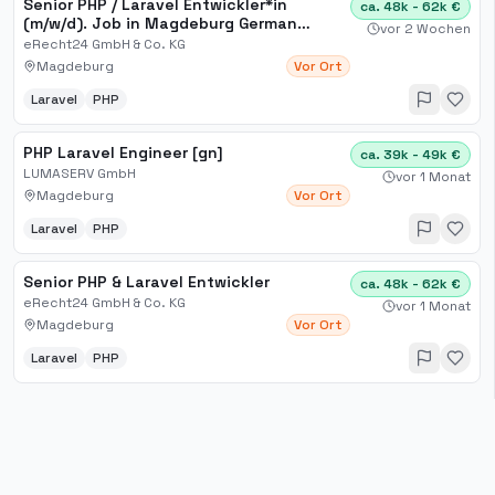
Senior PHP / Laravel Entwickler*in
ca. 48k - 62k €
(m/w/d). Job in Magdeburg German
vor 2 Wochen
Careers
eRecht24 GmbH & Co. KG
Magdeburg
Vor Ort
Laravel
PHP
PHP Laravel Engineer [gn]
ca. 39k - 49k €
LUMASERV GmbH
vor 1 Monat
Magdeburg
Vor Ort
Laravel
PHP
Senior PHP & Laravel Entwickler
ca. 48k - 62k €
eRecht24 GmbH & Co. KG
vor 1 Monat
Magdeburg
Vor Ort
Laravel
PHP