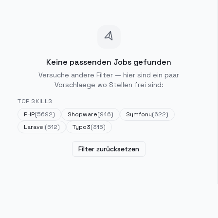
Keine passenden Jobs gefunden
Versuche andere Filter — hier sind ein paar
Vorschlaege wo Stellen frei sind:
TOP SKILLS
PHP
(
5692
)
Shopware
(
946
)
Symfony
(
622
)
Laravel
(
612
)
Typo3
(
316
)
Filter zurücksetzen