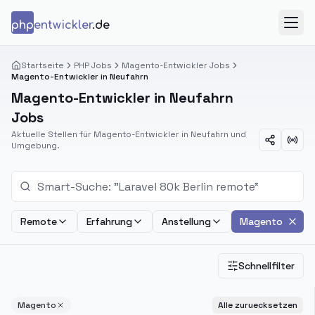
Zum Inhalt springen
php
entwickler
.de
Menü
Startseite
PHP Jobs
Magento-Entwickler Jobs
Magento-Entwickler in Neufahrn
Magento-Entwickler in Neufahrn
Jobs
Aktuelle Stellen für Magento-Entwickler in Neufahrn und
Umgebung.
Remote
Erfahrung
Anstellung
Magento
Schnellfilter
Magento
Alle zuruecksetzen