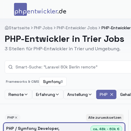
Zum Inhalt springen
php
entwickler
.de
Startseite
PHP Jobs
PHP-Entwickler Jobs
PHP-Entwickler 
PHP-Entwickler in Trier Jobs
3 Stellen für PHP-Entwickler in Trier und Umgebung.
Symfony
Frameworks & CMS
3
Remote
Erfahrung
Anstellung
PHP
Gehal
PHP
Alle zuruecksetzen
PHP / Symfony Developer,
ca. 48k - 60k €