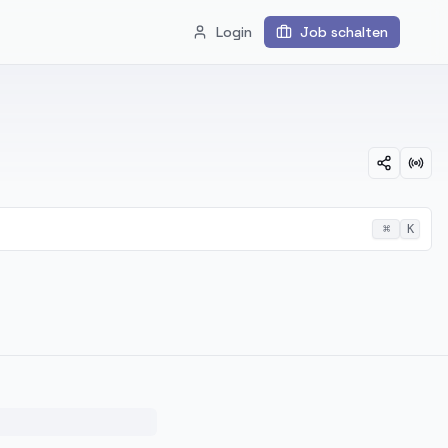
Login
Job schalten
⌘
K