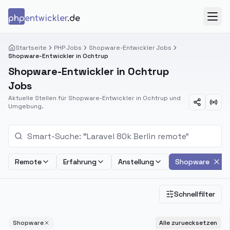
Zum Inhalt springen
php
entwickler
.de
Menü
Startseite
PHP Jobs
Shopware-Entwickler Jobs
Shopware-Entwickler in Ochtrup
Shopware-Entwickler in Ochtrup
Jobs
Aktuelle Stellen für Shopware-Entwickler in Ochtrup und
Umgebung.
Remote
Erfahrung
Anstellung
Shopware
Schnellfilter
Shopware
Alle zuruecksetzen