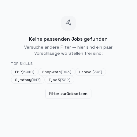
Keine passenden Jobs gefunden
Versuche andere Filter — hier sind ein paar
Vorschlaege wo Stellen frei sind:
TOP SKILLS
PHP
(
6049
)
Shopware
(
993
)
Laravel
(
708
)
Symfony
(
647
)
Typo3
(
322
)
Filter zurücksetzen