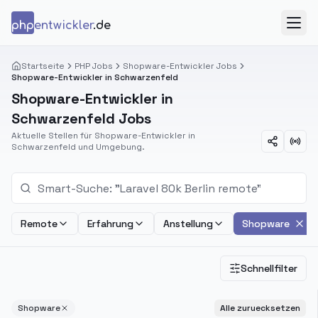
Zum Inhalt springen
php
entwickler
.de
Menü
Startseite
PHP Jobs
Shopware-Entwickler Jobs
Shopware-Entwickler in Schwarzenfeld
Shopware-Entwickler in
Schwarzenfeld Jobs
Aktuelle Stellen für Shopware-Entwickler in
Schwarzenfeld und Umgebung.
Remote
Erfahrung
Anstellung
Shopware
Schnellfilter
Shopware
Alle zuruecksetzen