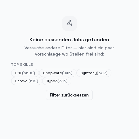
Keine passenden Jobs gefunden
Versuche andere Filter — hier sind ein paar
Vorschlaege wo Stellen frei sind:
TOP SKILLS
PHP
(
5692
)
Shopware
(
946
)
Symfony
(
622
)
Laravel
(
612
)
Typo3
(
316
)
Filter zurücksetzen