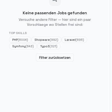
Keine passenden Jobs gefunden
Versuche andere Filter — hier sind ein paar
Vorschlaege wo Stellen frei sind:
TOP SKILLS
PHP
(
6004
)
Shopware
(
992
)
Laravel
(
695
)
Symfony
(
643
)
Typo3
(
321
)
Filter zurücksetzen