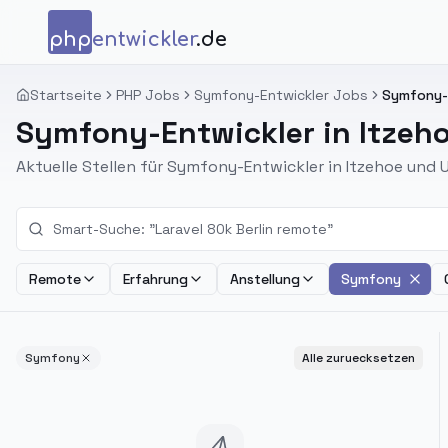
Zum Inhalt springen
php
entwickler
.de
Startseite
PHP Jobs
Symfony-Entwickler Jobs
Symfony-E
Symfony-Entwickler in Itzeh
Aktuelle Stellen für Symfony-Entwickler in Itzehoe und
Remote
Erfahrung
Anstellung
Symfony
Symfony
Alle zuruecksetzen