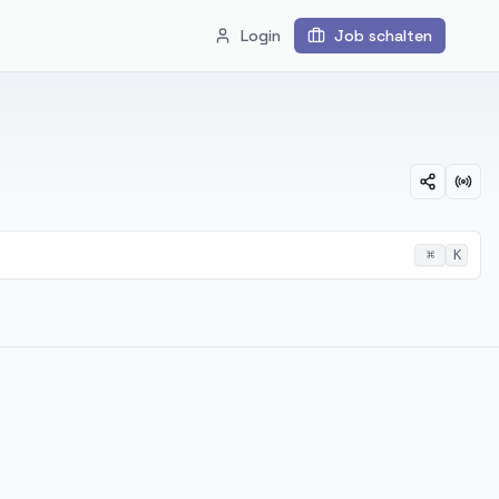
Login
Job schalten
⌘
K