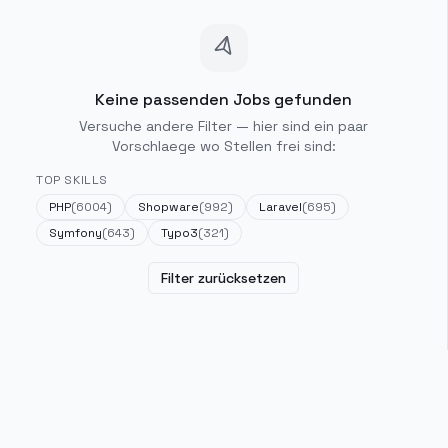
Keine passenden Jobs gefunden
Versuche andere Filter — hier sind ein paar
Vorschlaege wo Stellen frei sind:
TOP SKILLS
PHP
(
6004
)
Shopware
(
992
)
Laravel
(
695
)
Symfony
(
643
)
Typo3
(
321
)
Filter zurücksetzen