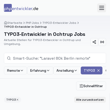
Zum Inhalt springen
php
entwickler
.de
Menü
Startseite
PHP Jobs
TYPO3-Entwickler Jobs
TYPO3-Entwickler in Ochtrup
TYPO3-Entwickler in Ochtrup Jobs
Aktuelle Stellen für TYPO3-Entwickler in Ochtrup und
Umgebung.
Remote
Erfahrung
Anstellung
TYPO3
Ge
Schnellfilter
TYPO3
Alle zuruecksetzen