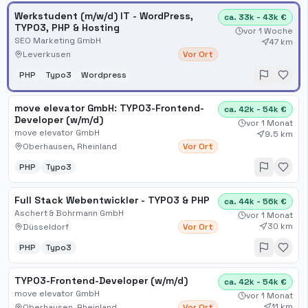
Werkstudent (m/w/d) IT - WordPress,
ca. 33k - 43k €
TYPO3, PHP & Hosting
vor 1 Woche
SEO Marketing GmbH
47 km
Leverkusen
Vor Ort
PHP
Typo3
Wordpress
move elevator GmbH: TYPO3-Frontend-
ca. 42k - 54k €
Developer (w/m/d)
vor 1 Monat
move elevator GmbH
9.5 km
Oberhausen, Rheinland
Vor Ort
PHP
Typo3
Full Stack Webentwickler - TYPO3 & PHP
ca. 44k - 56k €
Aschert & Bohrmann GmbH
vor 1 Monat
30 km
Düsseldorf
Vor Ort
PHP
Typo3
TYPO3-Frontend-Developer (w/m/d)
ca. 42k - 54k €
move elevator GmbH
vor 1 Monat
11 km
Oberhausen, Rheinland
Vor Ort