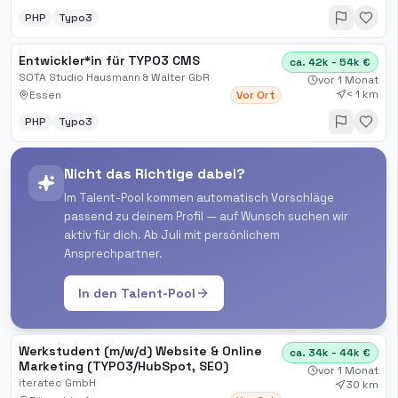
PHP
Typo3
Entwickler*in für TYPO3 CMS
ca. 42k - 54k €
SOTA Studio Hausmann & Walter GbR
vor 1 Monat
< 1 km
Essen
Vor Ort
PHP
Typo3
Nicht das Richtige dabei?
Im Talent-Pool kommen automatisch Vorschläge
passend zu deinem Profil — auf Wunsch suchen wir
aktiv für dich. Ab Juli mit persönlichem
Ansprechpartner.
In den Talent-Pool
Werkstudent (m/w/d) Website & Online
ca. 34k - 44k €
Marketing (TYPO3/HubSpot, SEO)
vor 1 Monat
iteratec GmbH
30 km