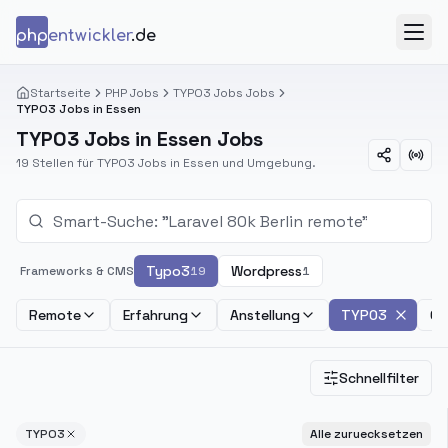
Zum Inhalt springen
php
entwickler
.de
Menü
Startseite
PHP Jobs
TYPO3 Jobs Jobs
TYPO3 Jobs in Essen
TYPO3 Jobs in Essen Jobs
19 Stellen für TYPO3 Jobs in Essen und Umgebung.
Typo3
Wordpress
Frameworks & CMS
19
1
Remote
Erfahrung
Anstellung
TYPO3
Ge
Schnellfilter
TYPO3
Alle zuruecksetzen