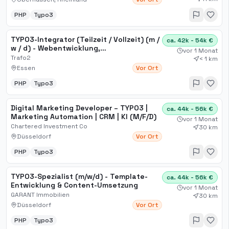
PHP
Typo3
TYPO3-Integrator (Teilzeit / Vollzeit) (m /
ca. 42k - 54k €
w / d) - Webentwicklung,
vor 1 Monat
Anwendungsentwicklung, Ing[...]
Trafo2
< 1 km
Essen
Vor Ort
PHP
Typo3
Digital Marketing Developer – TYPO3 |
ca. 44k - 56k €
Marketing Automation | CRM | KI (M/F/D)
vor 1 Monat
Chartered Investment Co
30 km
Düsseldorf
Vor Ort
PHP
Typo3
TYPO3-Spezialist (m/w/d) - Template-
ca. 44k - 56k €
Entwicklung & Content-Umsetzung
vor 1 Monat
GARANT Immobilien
30 km
Düsseldorf
Vor Ort
PHP
Typo3