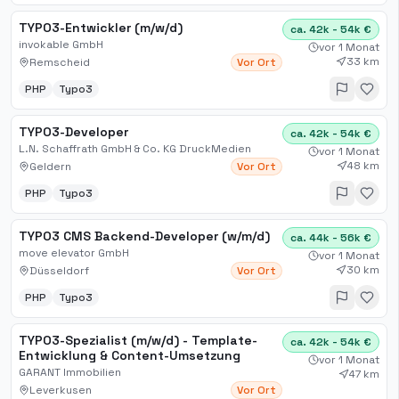
TYPO3-Entwickler (m/w/d)
ca. 42k - 54k €
invokable GmbH
vor 1 Monat
33 km
Remscheid
Vor Ort
PHP
Typo3
TYPO3-Developer
ca. 42k - 54k €
L.N. Schaffrath GmbH & Co. KG DruckMedien
vor 1 Monat
48 km
Geldern
Vor Ort
PHP
Typo3
TYPO3 CMS Backend-Developer (w/m/d)
ca. 44k - 56k €
move elevator GmbH
vor 1 Monat
30 km
Düsseldorf
Vor Ort
PHP
Typo3
TYPO3-Spezialist (m/w/d) - Template-
ca. 42k - 54k €
Entwicklung & Content-Umsetzung
vor 1 Monat
GARANT Immobilien
47 km
Leverkusen
Vor Ort