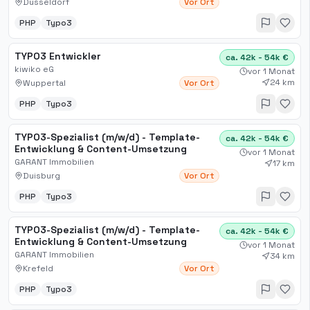
Düsseldorf
Vor Ort
PHP
Typo3
TYPO3 Entwickler
ca. 42k - 54k €
kiwiko eG
vor 1 Monat
24 km
Wuppertal
Vor Ort
PHP
Typo3
TYPO3-Spezialist (m/w/d) - Template-
ca. 42k - 54k €
Entwicklung & Content-Umsetzung
vor 1 Monat
GARANT Immobilien
17 km
Duisburg
Vor Ort
PHP
Typo3
TYPO3-Spezialist (m/w/d) - Template-
ca. 42k - 54k €
Entwicklung & Content-Umsetzung
vor 1 Monat
GARANT Immobilien
34 km
Krefeld
Vor Ort
PHP
Typo3