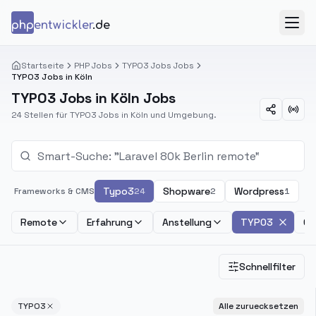
Zum Inhalt springen
php
entwickler
.de
Menü
Startseite
PHP Jobs
TYPO3 Jobs Jobs
TYPO3 Jobs in Köln
TYPO3 Jobs in Köln Jobs
24 Stellen für TYPO3 Jobs in Köln und Umgebung.
Typo3
Shopware
Wordpress
Frameworks & CMS
24
2
1
Remote
Erfahrung
Anstellung
TYPO3
Ge
Schnellfilter
TYPO3
Alle zuruecksetzen