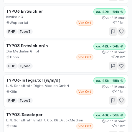
TYPO3 Entwickler
ca. 42k - 54k €
kiwiko eG
vor 1 Monat
41 km
Wuppertal
Vor Ort
PHP
Typo3
TYPO3 Entwickler/in
ca. 42k - 54k €
Die Medialen GmbH
vor 1 Monat
25 km
Bonn
Vor Ort
PHP
Typo3
TYPO3-Integrator (w/m/d)
ca. 43k - 55k €
L.N. Schaffrath DigitalMedien GmbH
vor 1 Monat
< 1 km
Köln
Vor Ort
PHP
Typo3
TYPO3-Developer
ca. 43k - 55k €
L.N. Schaffrath GmbH & Co. KG DruckMedien
vor 1 Monat
< 1 km
Köln
Vor Ort