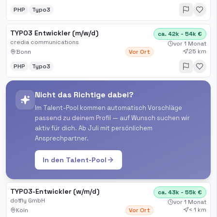
PHP
Typo3
TYPO3 Entwickler (m/w/d)
ca. 42k - 54k €
credia communications
vor 1 Monat
25 km
Bonn
Vor Ort
PHP
Typo3
Nicht das Richtige dabei?
Im Talent-Pool kommen automatisch Vorschläge
passend zu deinem Profil — auf Wunsch suchen wir
aktiv für dich. Ab Juli mit persönlichem
Ansprechpartner.
In den Talent-Pool
TYPO3-Entwickler (w/m/d)
ca. 43k - 55k €
dotfly GmbH
vor 1 Monat
< 1 km
Köln
Vor Ort