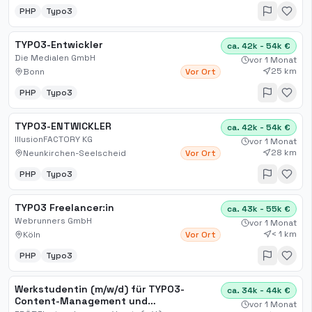
PHP
Typo3
TYPO3-Entwickler
ca. 42k - 54k €
Die Medialen GmbH
vor 1 Monat
25 km
Bonn
Vor Ort
PHP
Typo3
TYPO3-ENTWICKLER
ca. 42k - 54k €
IllusionFACTORY KG
vor 1 Monat
28 km
Neunkirchen-Seelscheid
Vor Ort
PHP
Typo3
TYPO3 Freelancer:in
ca. 43k - 55k €
Webrunners GmbH
vor 1 Monat
< 1 km
Köln
Vor Ort
PHP
Typo3
Werkstudentin (m/w/d) für TYPO3-
ca. 34k - 44k €
Content-Management und
vor 1 Monat