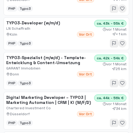
PHP
Typo3
TYPO3-Developer (w/m/d)
ca. 43k - 55k €
LN Schaffrath
vor 1 Monat
< 1 km
Köln
Vor Ort
PHP
Typo3
TYPO3-Spezialist (m/w/d) - Template-
ca. 42k - 54k €
Entwicklung & Content-Umsetzung
vor 1 Monat
GARANT Immobilien
25 km
Bonn
Vor Ort
PHP
Typo3
Digital Marketing Developer – TYPO3 |
ca. 44k - 56k €
Marketing Automation | CRM | KI (M/F/D)
vor 1 Monat
Chartered Investment Co
34 km
Düsseldorf
Vor Ort
PHP
Typo3