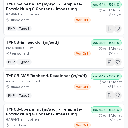
TYPO3-Spezialist (m/w/d) - Template-
ca. 44k - 56k €
Entwicklung & Content-Umsetzung
vor 1 Monat
GARANT Immobilien
34 km
Düsseldorf
Vor Ort
PHP
Typo3
TYPO3-Entwickler (m/w/d)
ca. 42k - 54k €
invokable GmbH
vor 1 Monat
32 km
Remscheid
Vor Ort
PHP
Typo3
TYPO3 CMS Backend-Developer (w/m/d)
ca. 44k - 56k €
move elevator GmbH
vor 1 Monat
34 km
Düsseldorf
Vor Ort
PHP
Typo3
TYPO3-Spezialist (m/w/d) - Template-
ca. 42k - 54k €
Entwicklung & Content-Umsetzung
vor 1 Monat
GARANT Immobilien
11 km
Leverkusen
Vor Ort