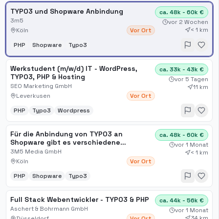
TYPO3 und Shopware Anbindung
ca. 48k - 60k €
3m5
vor 2 Wochen
< 1 km
Köln
Vor Ort
PHP
Shopware
Typo3
Werkstudent (m/w/d) IT - WordPress,
ca. 33k - 43k €
TYPO3, PHP & Hosting
vor 5 Tagen
SEO Marketing GmbH
11 km
Leverkusen
Vor Ort
PHP
Typo3
Wordpress
Für die Anbindung von TYPO3 an
ca. 48k - 60k €
Shopware gibt es verschiedene
vor 1 Monat
Möglichkeiten
3M5 Media GmbH
< 1 km
Köln
Vor Ort
PHP
Shopware
Typo3
Full Stack Webentwickler - TYPO3 & PHP
ca. 44k - 56k €
Aschert & Bohrmann GmbH
vor 1 Monat
34 km
Düsseldorf
Vor Ort