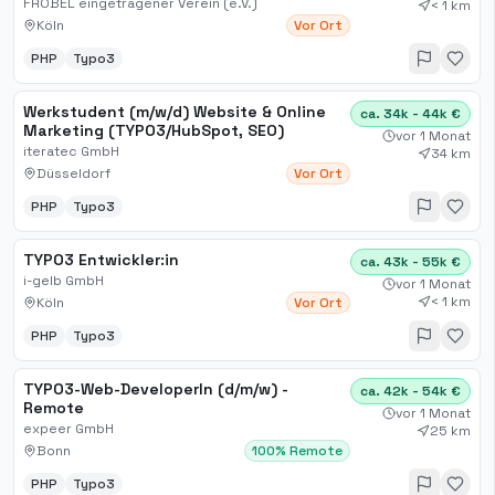
Webseitengestaltung
FRÖBEL eingetragener Verein (e.V.)
< 1 km
Köln
Vor Ort
PHP
Typo3
Werkstudent (m/w/d) Website & Online
ca. 34k - 44k €
Marketing (TYPO3/HubSpot, SEO)
vor 1 Monat
iteratec GmbH
34 km
Düsseldorf
Vor Ort
PHP
Typo3
TYPO3 Entwickler:in
ca. 43k - 55k €
i-gelb GmbH
vor 1 Monat
< 1 km
Köln
Vor Ort
PHP
Typo3
TYPO3-Web-DeveloperIn (d/m/w) -
ca. 42k - 54k €
Remote
vor 1 Monat
expeer GmbH
25 km
Bonn
100% Remote
PHP
Typo3