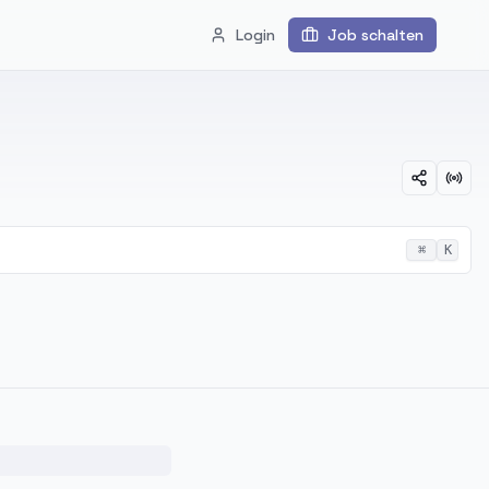
Login
Job schalten
⌘
K