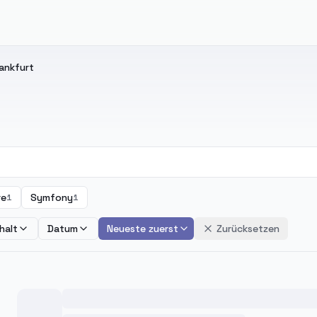
ankfurt
re
Symfony
1
1
halt
Datum
Neueste zuerst
Zurücksetzen