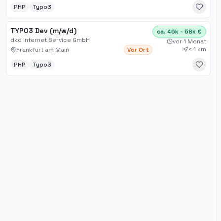
PHP
Typo3
TYPO3 Dev (m/w/d)
ca. 46k - 58k €
dkd Internet Service GmbH
vor 1 Monat
< 1 km
Frankfurt am Main
Vor Ort
PHP
Typo3