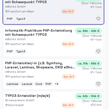
mit Schwerpunkt TYPO3
vor 1 Woche
eWorks GmbH
< 1 km
Frankfurt am Main
Vor Ort
PHP
Typo3
Informatik-Praktikum PHP-Entwicklung
ca. 36k - 46k €
mit Schwerpunkt TYPO3
vor 1 Monat
eWorks GmbH
< 1 km
Frankfurt am Main
Vor Ort
PHP
Typo3
PHP-Entwickler/-in (z.B. Symfony,
ca. 51k - 65k €
Laravel, Laminas, Shopware, OXID eShop,
vor 1 Monat
TYPO3)
eWorks GmbH
< 1 km
Frankfurt am Main
Vor Ort
Laminas
Laravel
Oxid
PHP
+
3
TYPO3-Entwickler (m/w/d)
ca. 42k - 54k €
Browserwerk GmbH
vor 1 Monat
27 km
Darmstadt
Vor Ort