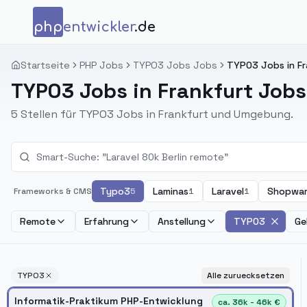
Zum Inhalt springen
php
entwickler
.de
Startseite
PHP Jobs
TYPO3 Jobs Jobs
TYPO3 Jobs in Fr
TYPO3 Jobs in Frankfurt Jobs
5 Stellen für TYPO3 Jobs in Frankfurt und Umgebung.
Typo3
Laminas
Laravel
Shopwa
Frameworks & CMS
5
1
1
Remote
Erfahrung
Anstellung
TYPO3
Ge
TYPO3
Alle zuruecksetzen
Informatik-Praktikum PHP-Entwicklung
ca. 36k - 46k €