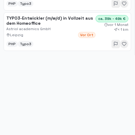
PHP
Typo3
TYPO3-Entwickler (m/w/d) in Vollzeit aus
ca. 39k - 49k €
dem Homeoffice
vor 1 Monat
Astriol academics GmbH
< 1 km
Leipzig
Vor Ort
PHP
Typo3