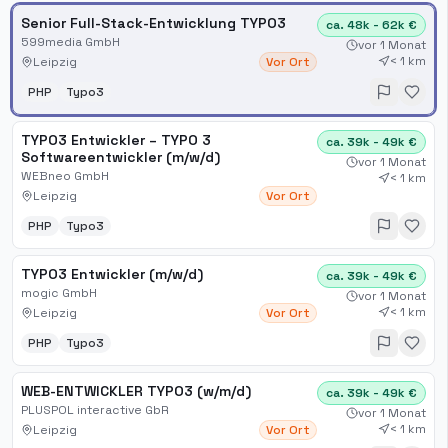
Senior Full-Stack-Entwicklung TYPO3
ca. 48k - 62k €
599media GmbH
vor 1 Monat
< 1 km
Leipzig
Vor Ort
PHP
Typo3
TYPO3 Entwickler – TYPO 3
ca. 39k - 49k €
Softwareentwickler (m/w/d)
vor 1 Monat
WEBneo GmbH
< 1 km
Leipzig
Vor Ort
PHP
Typo3
TYPO3 Entwickler (m/w/d)
ca. 39k - 49k €
mogic GmbH
vor 1 Monat
< 1 km
Leipzig
Vor Ort
PHP
Typo3
WEB-ENTWICKLER TYPO3 (w/m/d)
ca. 39k - 49k €
PLUSPOL interactive GbR
vor 1 Monat
< 1 km
Leipzig
Vor Ort