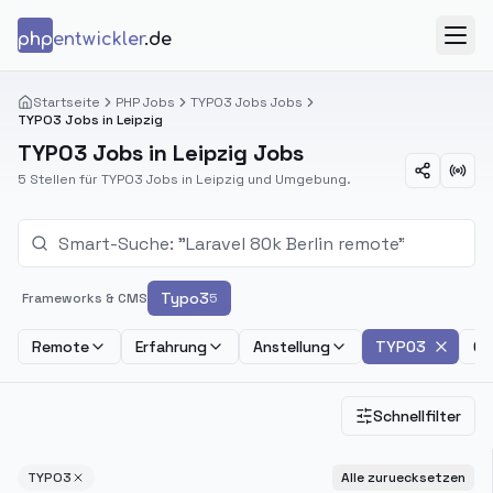
Zum Inhalt springen
php
entwickler
.de
Menü
Startseite
PHP Jobs
TYPO3 Jobs Jobs
TYPO3 Jobs in Leipzig
TYPO3 Jobs in Leipzig Jobs
5 Stellen für TYPO3 Jobs in Leipzig und Umgebung.
Typo3
Frameworks & CMS
5
Remote
Erfahrung
Anstellung
TYPO3
Ge
Schnellfilter
TYPO3
Alle zuruecksetzen