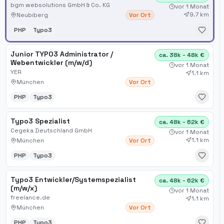
bgm websolutions GmbH & Co. KG
vor 1 Monat
9.7 km
Neubiberg
Vor Ort
PHP
Typo3
Junior TYPO3 Administrator /
ca. 38k - 48k €
Webentwickler (m/w/d)
vor 1 Monat
YER
1.1 km
München
Vor Ort
PHP
Typo3
Typo3 Spezialist
ca. 48k - 62k €
Cegeka Deutschland GmbH
vor 1 Monat
1.1 km
München
Vor Ort
PHP
Typo3
Typo3 Entwickler/Systemspezialist
ca. 48k - 62k €
(m/w/x)
vor 1 Monat
freelance.de
1.1 km
München
Vor Ort
PHP
Typo3