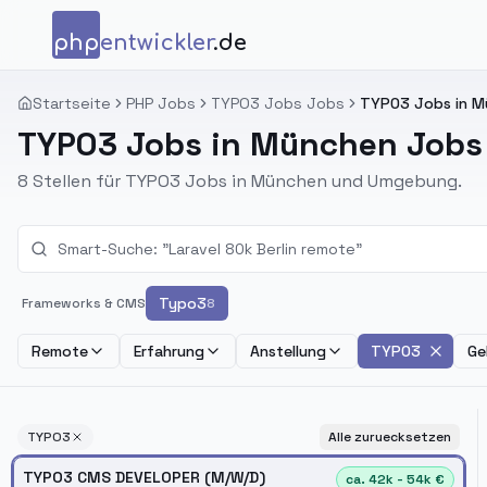
Zum Inhalt springen
php
entwickler
.de
Startseite
PHP Jobs
TYPO3 Jobs Jobs
TYPO3 Jobs in M
TYPO3 Jobs in München Jobs
8 Stellen für TYPO3 Jobs in München und Umgebung.
Typo3
Frameworks & CMS
8
Remote
Erfahrung
Anstellung
TYPO3
Ge
TYPO3
Alle zuruecksetzen
TYPO3 CMS DEVELOPER (M/W/D)
ca. 42k - 54k €