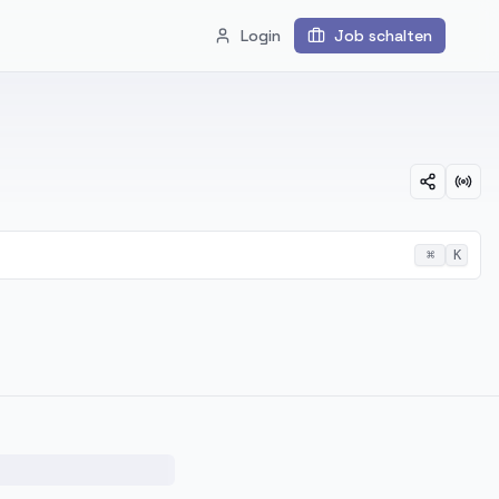
Login
Job schalten
⌘
K