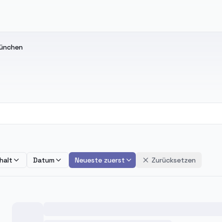
ünchen
halt
Datum
Neueste zuerst
Zurücksetzen