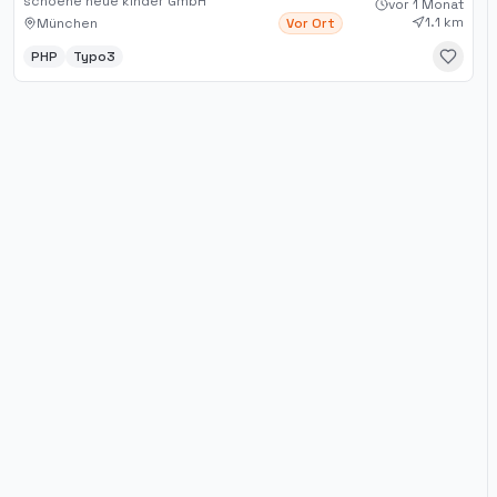
schoene neue kinder GmbH
vor 1 Monat
1.1 km
München
Vor Ort
PHP
Typo3