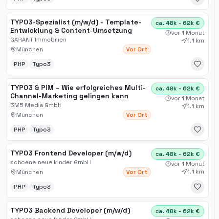
TYPO3-Spezialist (m/w/d) - Template-
ca. 48k - 62k €
Entwicklung & Content-Umsetzung
vor 1 Monat
GARANT Immobilien
1.1 km
München
Vor Ort
PHP
Typo3
TYPO3 & PIM – Wie erfolgreiches Multi-
ca. 48k - 62k €
Channel-Marketing gelingen kann
vor 1 Monat
3M5 Media GmbH
1.1 km
München
Vor Ort
PHP
Typo3
TYPO3 Frontend Developer (m/w/d)
ca. 48k - 62k €
schoene neue kinder GmbH
vor 1 Monat
1.1 km
München
Vor Ort
PHP
Typo3
TYPO3 Backend Developer (m/w/d)
ca. 48k - 62k €