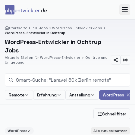
Zum Inhalt springen
php
entwickler
.de
Menü
Startseite
PHP Jobs
WordPress-Entwickler Jobs
WordPress-Entwickler in Ochtrup
WordPress-Entwickler in Ochtrup
Jobs
Aktuelle Stellen für WordPress-Entwickler in Ochtrup und
Umgebung.
Remote
Erfahrung
Anstellung
WordPress
Schnellfilter
WordPress
Alle zuruecksetzen