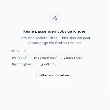
Keine passenden Jobs gefunden
Versuche andere Filter — hier sind ein paar
Vorschlaege wo Stellen frei sind:
TOP SKILLS
PHP
(
6049
)
Shopware
(
993
)
Laravel
(
708
)
Symfony
(
647
)
Typo3
(
322
)
Filter zurücksetzen