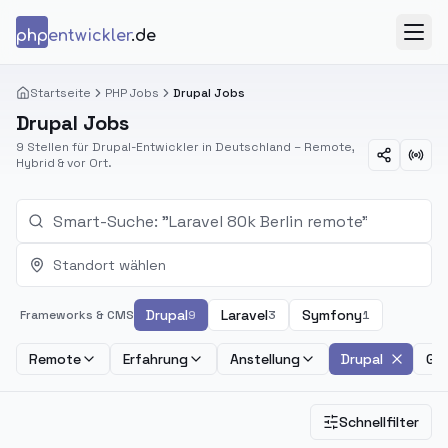
Zum Inhalt springen
php
entwickler
.de
Menü
Startseite
PHP Jobs
Drupal Jobs
Drupal Jobs
9 Stellen für Drupal-Entwickler in Deutschland – Remote,
Hybrid & vor Ort.
Standort wählen
Drupal
Laravel
Symfony
Frameworks & CMS
9
3
1
Remote
Erfahrung
Anstellung
Drupal
Geh
Schnellfilter