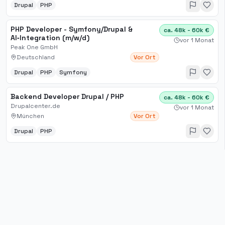
Drupal
PHP
PHP Developer - Symfony/Drupal &
ca. 48k - 60k €
AI‑Integration (m/w/d)
vor 1 Monat
Peak One GmbH
Deutschland
Vor Ort
Drupal
PHP
Symfony
Backend Developer Drupal / PHP
ca. 48k - 60k €
Drupalcenter.de
vor 1 Monat
München
Vor Ort
Drupal
PHP