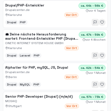
Drupal/PHP-Entwickler
ca. 44k - 56k €
Drupalcenter.de
vor 4 Tagen
Karlsruhe
Vor Ort
Drupal
PHP
💼 Deine nächste Herausforderung
ca. 47k - 59k €
wartet: Frontend-Entwickler PHP (Drupal /
vor 4 Wochen
Laravel) / COPS (m/w/d) (Karlsruhe) bei
CINETIC INTERNET SYSTEM HOUSE GMBH
CINETIC INTERNET SYSTEM HOUSE GMBH
Karlsruhe
Vor Ort
Drupal
Laravel
PHP
Alphatier für PHP, mySQL, JS, Drupal
ca. 42k - 54k €
Drupalcenter.de
vor 1 Monat
Berlin
Vor Ort
Drupal
MySQL
PHP
Senior PHP-Developer (Drupal) (m/w/d)
ca. 57k - 73k €
MOSAIQ
vor 1 Monat
Stuttgart
Vor Ort