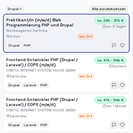
Drupal
Alle zuruecksetzen
Praktikant/in (m/w/d) Web
ca. 29k - 37k €
Programmierung PHP und Drupal
vor 6 Tagen
Werbeagentur kartinka
Erfurt
Vor Ort
Drupal
PHP
Frontend-Entwickler PHP (Drupal /
ca. 47k - 59k €
Laravel) / COPS (m/w/d)
Gestern
CINETIC INTERNET SYSTEM HOUSE GMBH
Karlsruhe
Vor Ort
Drupal
Laravel
PHP
Frontend-Entwickler PHP (Drupal /
ca. 47k - 59k €
Laravel) / COPS (m/w/d)
vor 1 Monat
CINETIC INTERNET SYSTEM HOUSE GMBH
Karlsruhe
Vor Ort
Drupal
Laravel
PHP