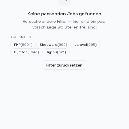
Keine passenden Jobs gefunden
Versuche andere Filter — hier sind ein paar
Vorschlaege wo Stellen frei sind:
TOP SKILLS
PHP
(
6004
)
Shopware
(
992
)
Laravel
(
695
)
Symfony
(
643
)
Typo3
(
321
)
Filter zurücksetzen