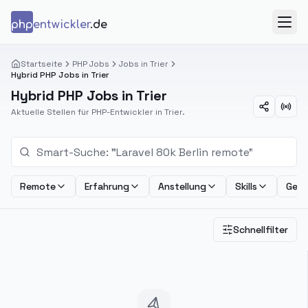
Zum Inhalt springen
php
entwickler
.de
Menü
Startseite
PHP Jobs
Jobs in Trier
Hybrid PHP Jobs in Trier
Hybrid PHP Jobs in Trier
Aktuelle Stellen für PHP-Entwickler in Trier.
Remote
Erfahrung
Anstellung
Skills
Geha
Schnellfilter