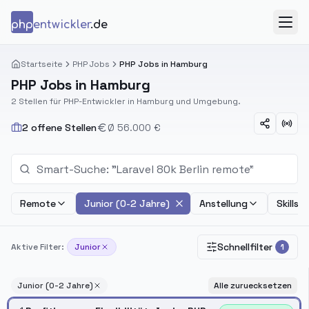
Zum Inhalt springen
php
entwickler
.de
Menü
Startseite
PHP Jobs
PHP Jobs in Hamburg
PHP Jobs in Hamburg
2 Stellen für PHP-Entwickler in Hamburg und Umgebung.
2 offene Stellen
Ø 56.000 €
Remote
Junior (0-2 Jahre)
Anstellung
Skills
Schnellfilter
Aktive Filter:
Junior
1
Junior (0-2 Jahre)
Alle zuruecksetzen