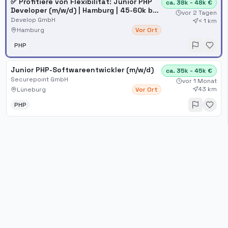
✅ Profitiere von Flexibilität: Junior PHP
ca. 38k - 48k €
Developer (m/w/d) | Hamburg | 45-60k bei
vor 2 Tagen
develop
Develop GmbH
< 1 km
Hamburg
Vor Ort
PHP
Junior PHP-Softwareentwickler (m/w/d)
ca. 35k - 45k €
Securepoint GmbH
vor 1 Monat
43 km
Lüneburg
Vor Ort
PHP