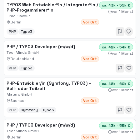
TYPO3 Web Entwickler*in / Integrator*in /
ca. 43k - 55k €
PHP-Progammierer*in
vor 1 Monat
Lime Flavour
Berlin
Vor Ort
PHP
Typo3
PHP / TYPO3 Developer (m/w/d)
ca. 42k - 54k €
TechMinds GmbH
vor 1 Monat
Deutschland
Vor Ort
PHP
Typo3
PHP-Entwickler/in (Symfony, TYPO3) –
ca. 48k - 60k €
Voll- oder Teilzeit
vor 1 Monat
Matero GmbH
Sachsen
Vor Ort
PHP
Symfony
Typo3
PHP / TYPO3 Developer (m/w/d)
ca. 43k - 55k €
TechMinds GmbH
vor 1 Monat
Berlin
Vor Ort