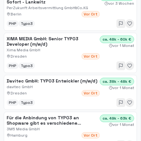
Sofort - Lankwitz
vor 3 Wochen
PerZukunft Arbeitsvermittlung GmbH&Co.KG
Berlin
Vor Ort
PHP
Typo3
XIMA MEDIA GmbH: Senior TYPO3
ca. 48k - 60k €
Developer (m/w/d)
vor 1 Monat
Xima Media GmbH
Dresden
Vor Ort
PHP
Typo3
Davitec GmbH: TYPO3 Entwickler (m/w/d)
ca. 38k - 48k €
davitec GmbH
vor 1 Monat
Dresden
Vor Ort
PHP
Typo3
Für die Anbindung von TYPO3 an
ca. 49k - 63k €
Shopware gibt es verschiedene
vor 1 Monat
Möglichkeiten
3M5 Media GmbH
Hamburg
Vor Ort