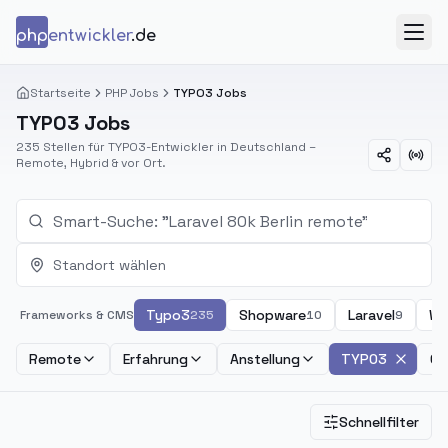
Zum Inhalt springen
php
entwickler
.de
Menü
Startseite
PHP Jobs
TYPO3 Jobs
TYPO3 Jobs
235 Stellen für TYPO3-Entwickler in Deutschland –
Remote, Hybrid & vor Ort.
Standort wählen
Typo3
Shopware
Laravel
Wo
Frameworks & CMS
235
10
9
Remote
Erfahrung
Anstellung
TYPO3
Ge
Schnellfilter