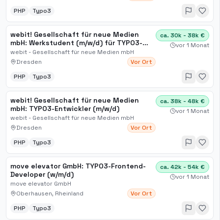
PHP
Typo3
webit! Gesellschaft für neue Medien
ca. 30k - 38k €
mbH: Werkstudent (m/w/d) für TYPO3-
vor 1 Monat
Entwicklung
webit - Gesellschaft für neue Medien mbH
Dresden
Vor Ort
PHP
Typo3
webit! Gesellschaft für neue Medien
ca. 38k - 48k €
mbH: TYPO3-Entwickler (m/w/d)
vor 1 Monat
webit - Gesellschaft für neue Medien mbH
Dresden
Vor Ort
PHP
Typo3
move elevator GmbH: TYPO3-Frontend-
ca. 42k - 54k €
Developer (w/m/d)
vor 1 Monat
move elevator GmbH
Oberhausen, Rheinland
Vor Ort
PHP
Typo3