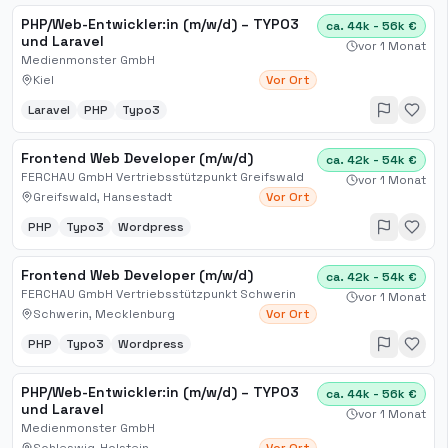
PHP/Web-Entwickler:in (m/w/d) – TYPO3
ca. 44k - 56k €
und Laravel
vor 1 Monat
Medienmonster GmbH
Kiel
Vor Ort
Laravel
PHP
Typo3
Frontend Web Developer (m/w/d)
ca. 42k - 54k €
FERCHAU GmbH Vertriebsstützpunkt Greifswald
vor 1 Monat
Greifswald, Hansestadt
Vor Ort
PHP
Typo3
Wordpress
Frontend Web Developer (m/w/d)
ca. 42k - 54k €
FERCHAU GmbH Vertriebsstützpunkt Schwerin
vor 1 Monat
Schwerin, Mecklenburg
Vor Ort
PHP
Typo3
Wordpress
PHP/Web-Entwickler:in (m/w/d) – TYPO3
ca. 44k - 56k €
und Laravel
vor 1 Monat
Medienmonster GmbH