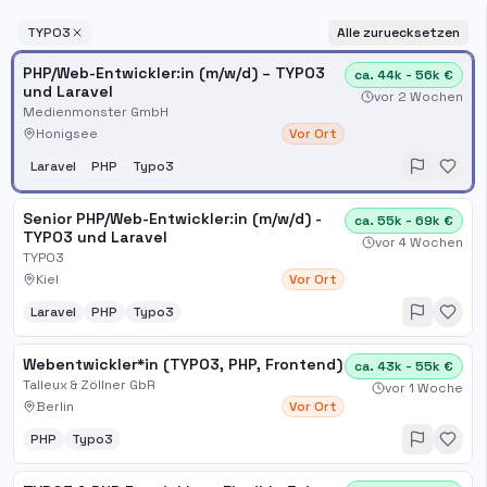
TYPO3
Alle zuruecksetzen
PHP/Web-Entwickler:in (m/w/d) – TYPO3
ca. 44k - 56k €
und Laravel
vor 2 Wochen
Medienmonster GmbH
Honigsee
Vor Ort
Laravel
PHP
Typo3
Senior PHP/Web-Entwickler:in (m/w/d) -
ca. 55k - 69k €
TYPO3 und Laravel
vor 4 Wochen
TYPO3
Kiel
Vor Ort
Laravel
PHP
Typo3
Webentwickler*in (TYPO3, PHP, Frontend)
ca. 43k - 55k €
Talleux & Zöllner GbR
vor 1 Woche
Berlin
Vor Ort
PHP
Typo3