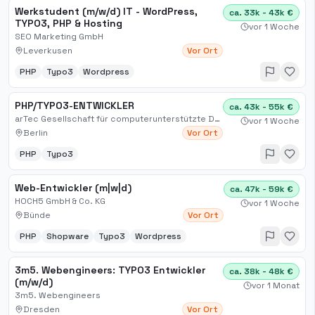
Werkstudent (m/w/d) IT - WordPress,
ca. 33k - 43k €
TYPO3, PHP & Hosting
vor 1 Woche
SEO Marketing GmbH
Leverkusen
Vor Ort
PHP
Typo3
Wordpress
PHP/TYPO3-ENTWICKLER
ca. 43k - 55k €
arTec Gesellschaft für computerunterstützte Darstellungstechnik mbH
vor 1 Woche
Berlin
Vor Ort
PHP
Typo3
Web-Entwickler (m|w|d)
ca. 47k - 59k €
HOCH5 GmbH & Co. KG
vor 1 Woche
Bünde
Vor Ort
PHP
Shopware
Typo3
Wordpress
3m5. Webengineers: TYPO3 Entwickler
ca. 38k - 48k €
(m/w/d)
vor 1 Monat
3m5. Webengineers
Dresden
Vor Ort