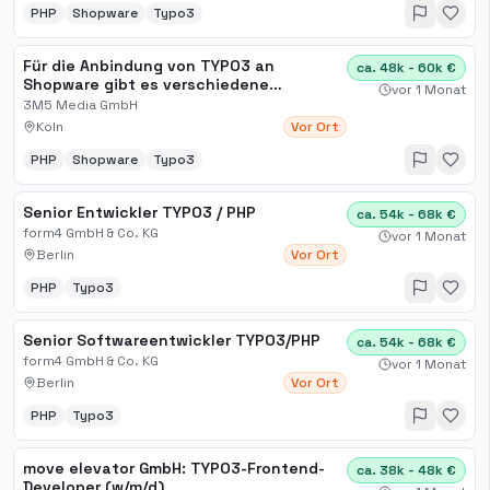
PHP
Shopware
Typo3
Für die Anbindung von TYPO3 an
ca. 48k - 60k €
Shopware gibt es verschiedene
vor 1 Monat
Möglichkeiten
3M5 Media GmbH
Köln
Vor Ort
PHP
Shopware
Typo3
Senior Entwickler TYPO3 / PHP
ca. 54k - 68k €
form4 GmbH & Co. KG
vor 1 Monat
Berlin
Vor Ort
PHP
Typo3
Senior Softwareentwickler TYPO3/PHP
ca. 54k - 68k €
form4 GmbH & Co. KG
vor 1 Monat
Berlin
Vor Ort
PHP
Typo3
move elevator GmbH: TYPO3-Frontend-
ca. 38k - 48k €
Developer (w/m/d)