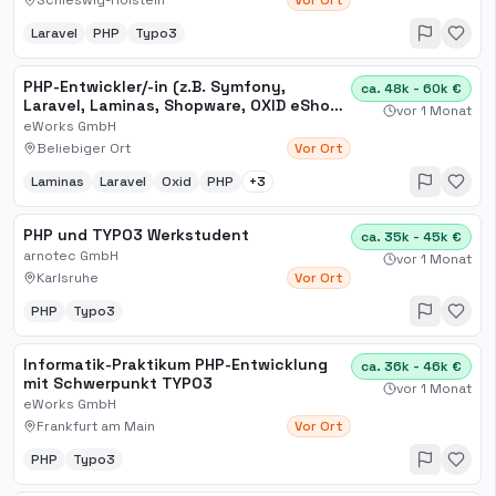
Schleswig-Holstein
Vor Ort
Laravel
PHP
Typo3
PHP-Entwickler/-in (z.B. Symfony,
ca. 48k - 60k €
Laravel, Laminas, Shopware, OXID eShop,
vor 1 Monat
TYPO3)
eWorks GmbH
Beliebiger Ort
Vor Ort
Laminas
Laravel
Oxid
PHP
+
3
PHP und TYPO3 Werkstudent
ca. 35k - 45k €
arnotec GmbH
vor 1 Monat
Karlsruhe
Vor Ort
PHP
Typo3
Informatik-Praktikum PHP-Entwicklung
ca. 36k - 46k €
mit Schwerpunkt TYPO3
vor 1 Monat
eWorks GmbH
Frankfurt am Main
Vor Ort
PHP
Typo3