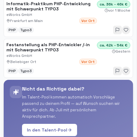
Informatik-Praktikum PHP-Entwicklung
ca. 36k - 46k €
mit Schwerpunkt TYPO3
vor 1 Woche
eWorks GmbH
Frankfurt am Main
Vor Ort
PHP
Typo3
Festanstellung als PHP-Entwickler /-in
ca. 42k - 54k €
mit Schwerpunkt TYPO3
Gestern
eWorks GmbH
Beliebiger Ort
Vor Ort
PHP
Typo3
Nicht das Richtige dabei?
Im Talent-Pool kommen automatisch Vorschläge
passend zu deinem Profil — auf Wunsch suchen wir
aktiv für dich. Ab Juli mit persönlichem
Ansprechpartner.
In den Talent-Pool