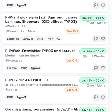
PHP
Typo3
PHP-Entwickler/-in (z.B. Symfony, Laravel,
ca. 51k - 65k €
Laminas, Shopware, OXID eShop, TYPO3)
vor 1 Monat
eWorks GmbH
Frankfurt am Main
Vor Ort
Laminas
Laravel
Oxid
PHP
+
3
PHP/Web-Entwickler TYPO3 und Laravel
ca. 44k - 56k €
Medienmonster GmbH
vor 2 Wochen
Honigsee
Vor Ort
Laravel
PHP
Typo3
PHP/TYPO3-ENTWICKLER
ca. 43k - 55k €
arTec Gesellschaft für computerunterstützte Darstellungstechnik mbH
vor 1 Monat
Berlin
Vor Ort
PHP
Typo3
Organisationsprogrammierer (m/w/d) - Ab
ca. 43k - 55k €