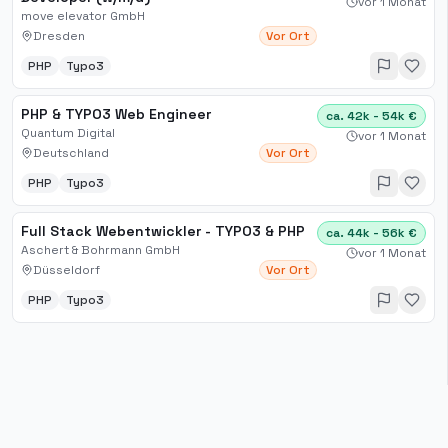
vor 1 Monat
move elevator GmbH
Dresden
Vor Ort
PHP
Typo3
PHP & TYPO3 Web Engineer
ca. 42k - 54k €
Quantum Digital
vor 1 Monat
Deutschland
Vor Ort
PHP
Typo3
Full Stack Webentwickler - TYPO3 & PHP
ca. 44k - 56k €
Aschert & Bohrmann GmbH
vor 1 Monat
Düsseldorf
Vor Ort
PHP
Typo3