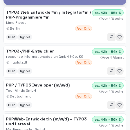
TYPO3 Web Entwickler*in / Integrator*in /
ca. 43k - 55k €
PHP-Progammierer*in
vor 1 Woche
Lime Flavour
Berlin
Vor Ort
PHP
Typo3
TYPO3-/PHP-Entwickler
ca. 42k - 54k €
response informationsdesign GmbH & Co. KG
vor 1 Monat
Ingolstadt
Vor Ort
PHP
Typo3
PHP / TYPO3 Developer (m/w/d)
ca. 42k - 54k €
TechMinds GmbH
vor 1 Woche
Deutschland
Vor Ort
PHP
Typo3
PHP/Web-Entwickler:in (m/w/d) – TYPO3
ca. 44k - 56k €
und Laravel
vor 1 Woche
Medienmonster GmbH