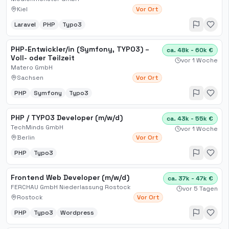
Kiel
Vor Ort
Laravel
PHP
Typo3
PHP-Entwickler/in (Symfony, TYPO3) –
ca. 48k - 60k €
Voll- oder Teilzeit
vor 1 Woche
Matero GmbH
Sachsen
Vor Ort
PHP
Symfony
Typo3
PHP / TYPO3 Developer (m/w/d)
ca. 43k - 55k €
TechMinds GmbH
vor 1 Woche
Berlin
Vor Ort
PHP
Typo3
Frontend Web Developer (m/w/d)
ca. 37k - 47k €
FERCHAU GmbH Niederlassung Rostock
vor 5 Tagen
Rostock
Vor Ort
PHP
Typo3
Wordpress