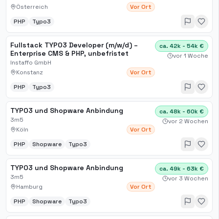
Österreich
Vor Ort
PHP
Typo3
Fullstack TYPO3 Developer (m/w/d) –
ca. 42k - 54k €
Enterprise CMS & PHP, unbefristet
vor 1 Woche
Instaffo GmbH
Konstanz
Vor Ort
PHP
Typo3
TYPO3 und Shopware Anbindung
ca. 48k - 60k €
3m5
vor 2 Wochen
Köln
Vor Ort
PHP
Shopware
Typo3
TYPO3 und Shopware Anbindung
ca. 49k - 63k €
3m5
vor 3 Wochen
Hamburg
Vor Ort
PHP
Shopware
Typo3