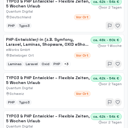
TYPO3 & PHP Entwickler – Flexible Zeiten,
ca. 42k - 54k €
5 Wochen Urlaub
vor 2 Tagen
Quantum Digital
Deutschland
Vor Ort
PHP
Typo3
PHP-Entwickler/-in (z.B. Symfony,
ca. 48k - 60k €
Laravel, Laminas, Shopware, OXID eShop,
vor 1 Woche
TYPO3)
eWorks GmbH
Beliebiger Ort
Vor Ort
Laminas
Laravel
Oxid
PHP
+
3
TYPO3 & PHP Entwickler – Flexible Zeiten,
ca. 42k - 54k €
5 Wochen Urlaub
vor 2 Tagen
Quantum Digital
Schweiz
Vor Ort
PHP
Typo3
TYPO3 & PHP Entwickler – Flexible Zeiten,
ca. 42k - 54k €
5 Wochen Urlaub
vor 2 Tagen
Quantum Digital